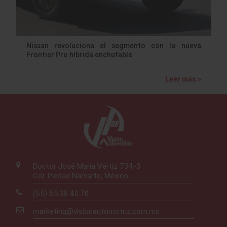
Nissan revoluciona el segmento con la nueva
Frontier Pro híbrida enchufable
Leer más »
Doctor José María Vértiz 734-3
Col. Piedad Narvarte, México
(55) 55.38.40.70
marketing@visionautomotriz.com.mx