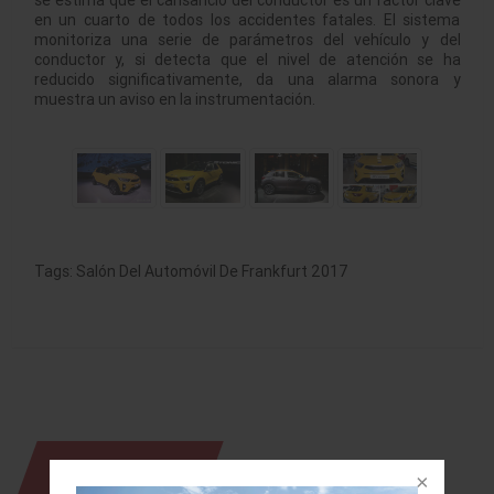
se estima que el cansancio del conductor es un factor clave
en un cuarto de todos los accidentes fatales. El sistema
monitoriza una serie de parámetros del vehículo y del
conductor y, si detecta que el nivel de atención se ha
reducido significativamente, da una alarma sonora y
muestra un aviso en la instrumentación.
Tags:
Salón Del Automóvil De Frankfurt 2017
NOTICIAS QUE TE
PUEDEN INTERESAR