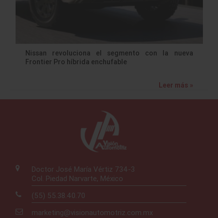
Nissan revoluciona el segmento con la nueva
Frontier Pro híbrida enchufable
Leer más »
Doctor José María Vértiz 734-3
Col. Piedad Narvarte, México
(55) 55.38.40.70
marketing@visionautomotriz.com.mx