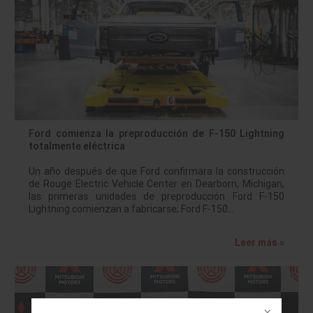
Ford comienza la preproducción de F-150 Lightning
totalmente eléctrica
Un año después de que Ford confirmara la construcción
de Rouge Electric Vehicle Center en Dearborn, Michigan,
las primeras unidades de preproducción Ford F-150
Lightning comienzan a fabricarse; Ford F-150…
Leer más »