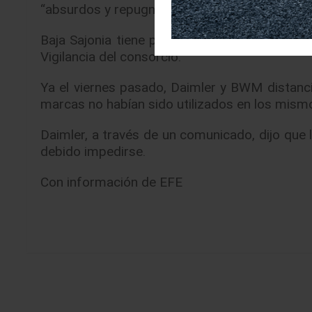
“absurdos y repugnantes” los experimentos.
Baja Sajonia tiene participación en VW por l
Vigilancia del consorcio.
Ya el viernes pasado, Daimler y BWM distanc
marcas no habían sido utilizados en los mism
Daimler, a través de un comunicado, dijo que 
debido impedirse.
Con información de EFE