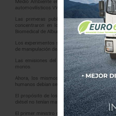
Medio Ambiente en el Transporte (EUGT, por 
automovilísticos VW, Daimler y BMW.
Las primeras publicaciones al respecto, de
concentraron en los experimentos con mon
Biomedical de Alburqueque (EEUU).
Los experimentos se realizaron en 2015 y un 
de manipulación de datos de emisiones, habría
Las emisiones del coche fueron conducidas
monos.
Ahora, los mismos medios informan que la
humanos debían ser sometidos a inhalar dióxi
El propósito de los experimentos era mostra
diésel no tenían mayor implicaciones sobre la
El primer ministro del estado federado de Baj