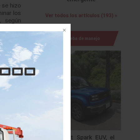
 se hizo
inar los
Ver todos los artículos (193) »
, según
Prueba de manejo
da y hoy
anos.
nte los
 críticas
retender
manos”,
lud y el
Chevrolet Spark EUV, el