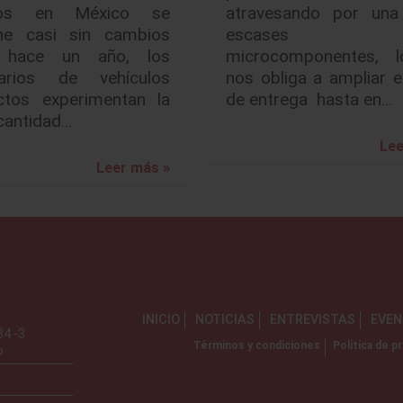
ulos en México se
atravesando por una
ne casi sin cambios
escases
 hace un año, los
microcomponentes, 
tarios de vehículos
nos obliga a ampliar e
tos experimentan la
de entrega hasta en…
cantidad…
Lee
Leer más »
INICIO
NOTICIAS
ENTREVISTAS
EVE
734-3
Términos y condiciones
Política de pr
o