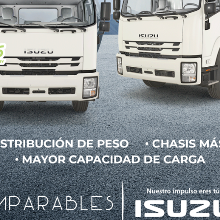
sus siglas en alemán), entidad fundada por los co
l “Stuttgarger Zeitung” y del “Süddeutsche Zeitu
os que la EUGT encargó en 2013 al laboratorio L
directivo de VW, actualmente detenido en EUpor el e
 llevado personalmente un VW Beatle al laboratorio.
 a una pequeña habitación donde se habían encerr
 EUGT también encargó investigaciones en las qu
do de nitrógeno (NO2).
r que con los progresos técnicos las emisiones de
 salud de los ciudadanos.
a Sajonia (norte de Alemania), Stephan Weil, ha calif