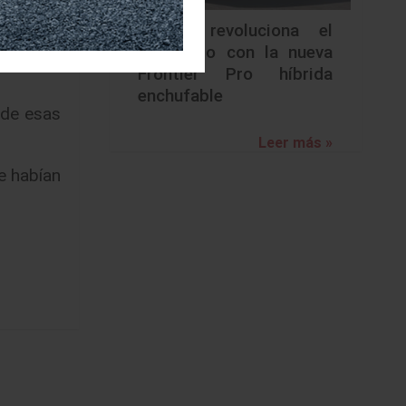
Nissan revoluciona el
segmento con la nueva
nsejo de
Frontier Pro híbrida
enchufable
 de esas
Leer más »
e habían