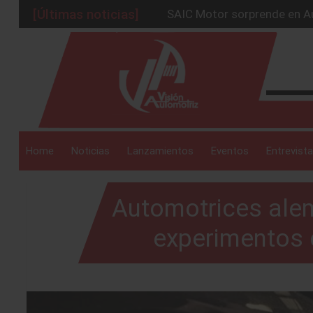
SAIC Motor sorprende en Au
[Últimas noticias]
BMW Group alcanza los 2 mil
_drop_down
La Nissan Frontier V6 PRO-
Kia lanza en México el serv
GAC sacude México con un 
_drop_down
Home
Noticias
Lanzamientos
Eventos
Entrevista
Automotrices ale
_drop_down
experimentos