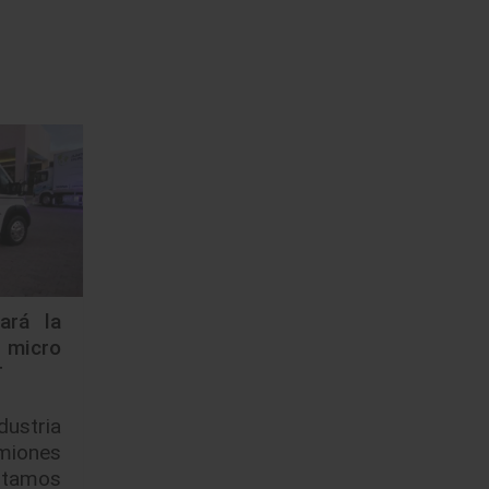
ará la
icro
T
dustria
miones
amos