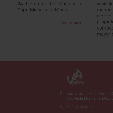
24 Horas de Le Mans y la
vehíc
Copa Michelin Le Mans.…
mantie
desde
propie
Leer más »
compac
mayor 
Doctor José María Vértiz 
Col. Piedad Narvarte, Méxic
(55) 55.38.40.70