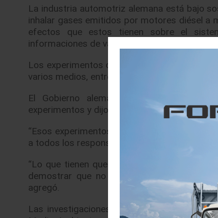
La industria automotriz alemana está bajo s
inhalar gases emitidos por motores diésel a
efectos que estos tienen sobre el sistem
informaciones de varios medios alemanes.
Los experimentos con monos ya habían genera
varios medios, entre ellos el “Stuttgarter Ze
El Gobierno alemán, en la conferencia de
experimentos y dijo que los mismos no tenían ni
“Esos experimentos no tienen ninguna justifica
a todos los responsables”, dijo el portavoz de
“Lo que tienen que hacer los fabricantes de
demostrar que no son dañinas con ayuda 
agregó.
Las investigaciones habrían sido encargadas