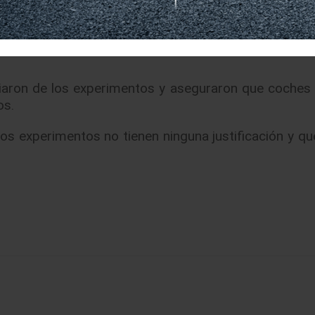
o que Weil, como primer ministro, es miembro del Co
iaron de los experimentos y aseguraron que coches
os.
los experimentos no tienen ninguna justificación y qu