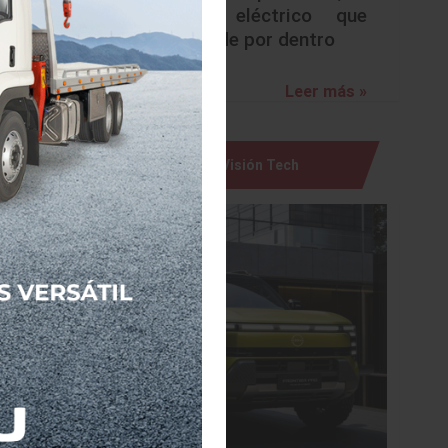
nsorcios
urbano eléctrico que
sorprende por dentro
ngse, se
Leer más »
ovelace
scándalo
Visión Tech
ado diez
e seres
 motores
icado de