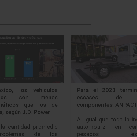
ico, los vehículos
Para el 2023 termin
ricos son menos
escases de m
máticos que los de
componentes: ANPAC
a, según J.D. Power
Al igual que toda la in
 la cantidad promedio
automotriz, en ca
roblemas de los
pesados est