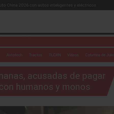
to China 2026 con autos inteligentes y eléctricos
lones de autos eléctricos y acelera su estrategia global
4X conquista la Ruta del Oso en México
icio “59 minutos o gratis” y sacude la postventa automotriz.
SUV híbrido de más de 1,000 km
Autotech
Tractos
TLCAN
Videos
Columna de Julio
manas, acusadas de pagar
 con humanos y monos