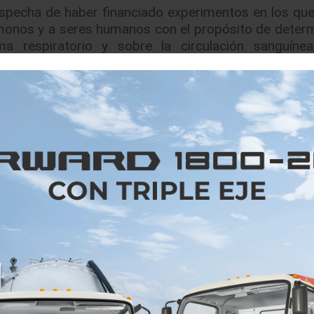
ospecha de haber financiado experimentos en los que
 monos y a seres humanos con el propósito de determ
a respiratorio y sobre la circulación sanguínea
do algunas reacciones a finales de la semana pasa
itung”, habla de experimentos similares con seres hum
 prensa habitual de portavoces, criticó durame
nguna justificación ética ni científica.
ción ética ni científica y obliga a formular preguntas
l Gobierno, Steffen Seibert.
 automóviles con las emisiones es reducirlas y no p
de experimentos con monos y hasta con seres hu
 por la Asociación Europea de Estudios sobre la Sa