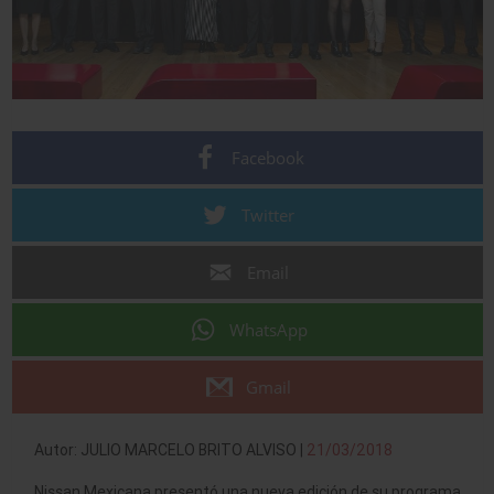
Facebook
Twitter
Email
WhatsApp
Gmail
Autor: JULIO MARCELO BRITO ALVISO |
21/03/2018
Nissan Mexicana presentó una nueva edición de su programa