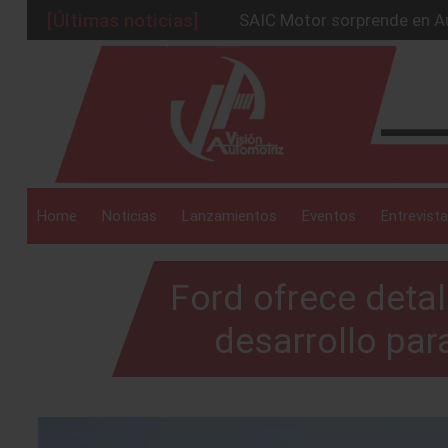
[Últimas noticias]
BMW Group alcanza los 2 mil
La Nissan Frontier V6 PRO-
_drop_down
Kia lanza en México el serv
GAC sacude México con un 
_drop_down
Home
Noticias
Lanzamientos
Eventos
Entrevista
Ford ofrece detal
_drop_down
desarrollo pa