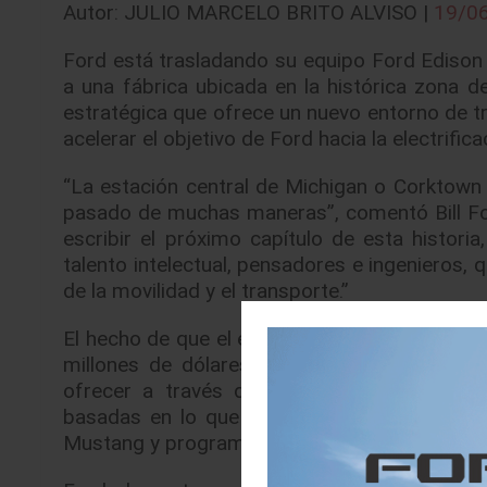
Autor: JULIO MARCELO BRITO ALVISO |
19/0
Ford está trasladando su equipo Ford Edison q
a una fábrica ubicada en la histórica zona 
estratégica que ofrece un nuevo entorno de tr
acelerar el objetivo de Ford hacia la electrifi
“La estación central de Michigan o Corktown e
pasado de muchas maneras”, comentó Bill For
escribir el próximo capítulo de esta histori
talento intelectual, pensadores e ingenieros,
de la movilidad y el transporte.”
El hecho de que el equipo de Ford se encuent
millones de dólares anunciada a principios
ofrecer a través de los vehículos Ford, ex
basadas en lo que la gente necesita y quiere
Mustang y programada para 2020.