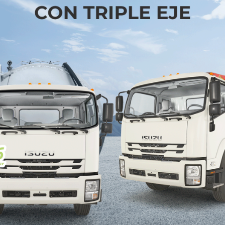
pacio en Corktown, de los cuales tres cuartos se d
 aproximadamente 2,500 empleados de Ford, la may
 nuevo hogar de trabajo. Los 27,871 m² restantes 
 comercial y viviendas residenciales.
ación, son equipos globales multidisciplinarios que 
e producto, compras, marketing, ventas y servicio
los clientes de cada región.
stá ubicada en una zona que ofrece a los equipos de
el estilo de vida y la movilidad de un entorno urba
s problemas y generar soluciones que informarán el de
 empresa.
ciones híbridas en vehículos como Mustang, F-150, E
idas para cada una de sus SUV´s. El trabajo re
sarrollo del programa de vehículos eléctricos de Ford
 en todo el mundo a partir de 2022.
os, está teniendo una extensa renovación para lo