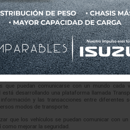
eados dedicados a este nuevo reto. El diseño int
s permiten a los grupos personalizar su espacio de 
nteractivas que facilitan laborar en conjunto.
inteligente
á cambiando rápidamente a medida que las ciudades
aestructura deteriorada y nuevas tecnologías. En 
 sistema de transporte viejo, Ford tiene la visión de
or calidad de vida de las personas.
 que vehículos nuevos, o incluso vehículos de co
ntes que puedan comunicarse con un mundo cada 
d está desarrollando una plataforma llamada Transp
e información y las transacciones entre diferentes se
iversos modos de transporte.
zar que los vehículos se puedan comunicar con un
sí como mejorar la seguridad.