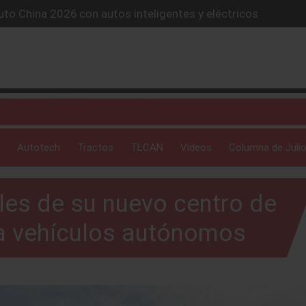
lones de autos eléctricos y acelera su estrategia global
4X conquista la Ruta del Oso en México
icio “59 minutos o gratis” y sacude la postventa automotriz.
SUV híbrido de más de 1,000 km
Autotech
Tractos
TLCAN
Videos
Columna de Julio
les de su nuevo centro de
ra vehículos autónomos