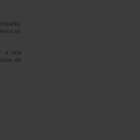
compañía,
omiso es
ir a una
cados de