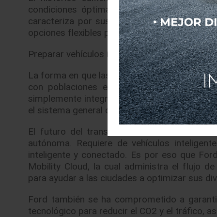
condiciones óptimas de trabajo de los empl
caracteriza por sus mesas giratorias que le
opciones flexibles para reuniones y pantallas i
Preparar vehículos inteligentes para un mundo 
La forma en que las personas se mueven est
con poblaciones en pleno crecimiento, infr
simplemente integrar la nueva tecnología a un
el sistema general de transporte para una may
El futuro del transporte va mucho más allá
autónoma. Requiere de vehículos intelige
inteligente y conectado. Es por eso que For
Mobility Cloud, la cual administra el flujo d
para ayudar a las ciudades a optimizar sus d
Ford también se ha comprometido a garanti
tecnológico para reducir el CO2 y el tráfico, a