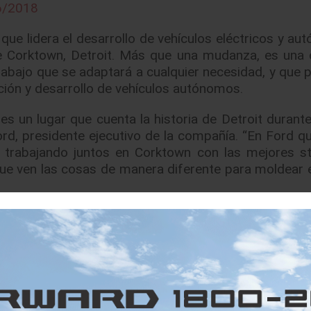
6/2018
ue lidera el desarrollo de vehículos eléctricos y au
de Corktown, Detroit. Más que una mudanza, es una 
abajo que se adaptará a cualquier necesidad, y que p
cación y desarrollo de vehículos autónomos.
s un lugar que cuenta la historia de Detroit durante 
d, presidente ejecutivo de la compañía. “En Ford 
a, trabajando juntos en Corktown con las mejores st
 que ven las cosas de manera diferente para moldear e
re ahora en Corktown, es parte de una inversión de $
 del año 2018. El equipo está trabajando rápidame
periencias emocionantes, así como nuevas caracte
, incluyendo la nueva SUV de batería-eléctrica insp