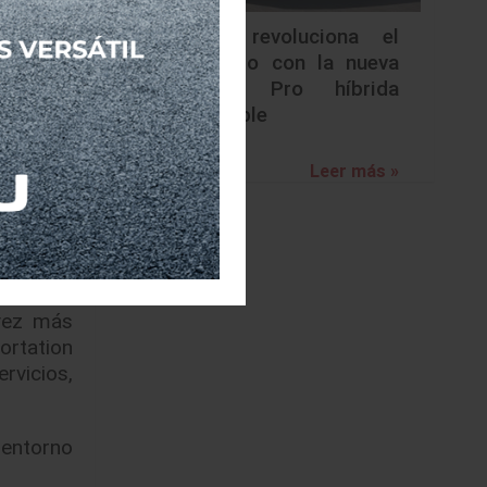
erior se
Nissan revoluciona el
trabajo,
segmento con la nueva
Frontier Pro híbrida
enchufable
 cuentan
Leer más »
lugar de
 mejorar
nducción
vez más
ortation
rvicios,
 entorno