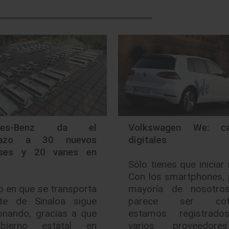
edes-Benz da el
Volkswagen We: ca
razo a 30 nuevos
digitales
uses y 20 vanes en
Sólo tienes que iniciar 
Con los smartphones, 
 en que se transporta
mayoría de nosotro
te de Sinaloa sigue
parece ser cotid
onando, gracias a que
estamos registrad
bierno estatal en
varios proveedore