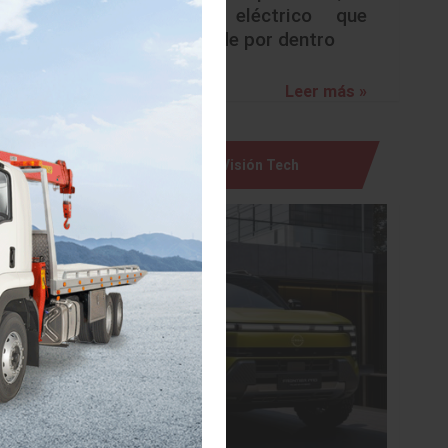
ividirán
urbano eléctrico que
oría del
sorprende por dentro
servirán
Leer más »
trabajan
, con la
Visión Tech
 Ford la
no. Esta
sarrollo
xplorer,
alizado
, con un
grar las