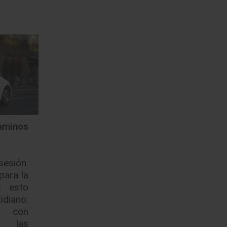
minos
sesión.
para la
s esto
iano:
os con
s las