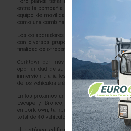
Ford planea tener al menos 111,484 m² de es
entre la compañía y sus socios. Para 2022,
equipo de movilidad, llamarán a Corktown su
como una combinación de espacio comunitario,
Los colaboradores de Ford en esta nueva ubic
con diversos grupos como: Desarrolladores d
finalidad de ofrecer vehículos adecuados para 
Corktown con más de 110 años de historia, e
oportunidad de sumergirse en los desafíos d
inmersión diaria les permitirá identificar lo
de los vehículos eléctricos y autónomos de la
En los próximos años, Ford planea ofrecer op
Escape y Bronco, además de opciones híbr
en Corktown, también ayudará a acelerar el de
total de 40 vehículos que estarán disponibles
El histórico edificio de 13,716 m² cuadrad