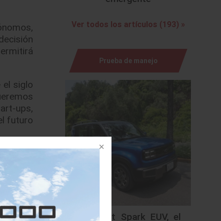
Ver todos los artículos (193) »
tónomos,
decisión
ermitirá
Prueba de manejo
el siglo
queremos
art-ups,
l futuro
11.1 mil
nte para
rísticas
irada en
Chevrolet Spark EUV, el