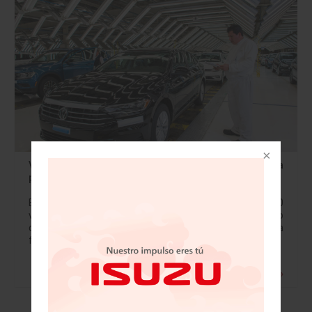
VW entrega menos vehículos, pero gana
participaciones de mercado
En febrero, la marca Volkswagen entregó 398,100
vehículos en todo el mundo, 2.2% menos que en febrero
de 2018. En un mercado general que está viendo una
fuerte contracción, Volkswagen…
Leer más »