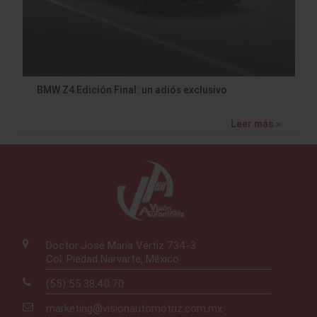
BMW Z4 Edición Final: un adiós exclusivo
Leer más »
Doctor José María Vértiz 734-3
Col. Piedad Narvarte, México
(55) 55.38.40.70
marketing@visionautomotriz.com.mx