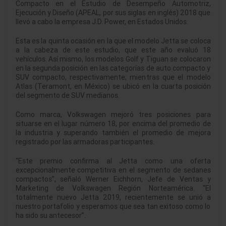
Compacto en el Estudio de Desempeño Automotriz,
Ejecución y Diseño (APEAL, por sus siglas en inglés) 2018 que
llevó a cabo la empresa J.D. Power, en Estados Unidos.
Esta es la quinta ocasión en la que el modelo Jetta se coloca
a la cabeza de este estudio, que este año evaluó 18
vehículos. Así mismo, los modelos Golf y Tiguan se colocaron
en la segunda posición en las categorías de auto compacto y
SUV compacto, respectivamente; mientras que el modelo
Atlas (Teramont, en México) se ubicó en la cuarta posición
del segmento de SUV medianos.
Como marca, Volkswagen mejoró tres posiciones para
situarse en el lugar número 18, por encima del promedio de
la industria y superando también el promedio de mejora
registrado por las armadoras participantes.
“Este premio confirma al Jetta como una oferta
excepcionalmente competitiva en el segmento de sedanes
compactos”, señaló Werner Eichhorn, Jefe de Ventas y
Marketing de Volkswagen Región Norteamérica. “El
totalmente nuevo Jetta 2019, recientemente se unió a
nuestro portafolio y esperamos que sea tan exitoso como lo
ha sido su antecesor”.