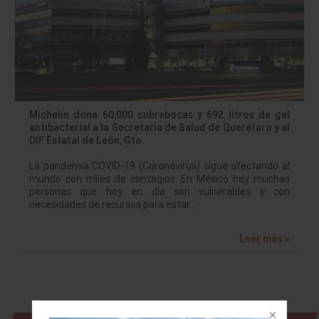
Michelin dona 60,000 cubrebocas y 692 litros de gel
antibacterial a la Secretaria de Salud de Querétaro y al
DIF Estatal de León, Gto.
La pandemia COVID-19 (Coronavirus) sigue afectando al
mundo con miles de contagios. En México hay muchas
personas que hoy en día son vulnerables y con
necesidades de recursos para estar…
Leer más »