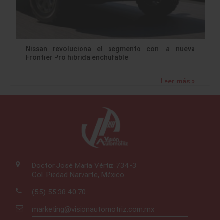
Nissan revoluciona el segmento con la nueva
Frontier Pro híbrida enchufable
Leer más »
Doctor José María Vértiz 734-3
Col. Piedad Narvarte, México
(55) 55.38.40.70
marketing@visionautomotriz.com.mx