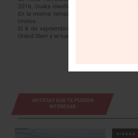
2016, Osaka clasificó para su primer torneo Gr
En la misma temporada, también llegó a la t
Unidos.
El 8 de septiembre de 2018, Osaka se convir
Grand Slam y actualmente ocupa el 7° lugar en
NOTICIAS QUE TE PUEDEN
INTERESAR