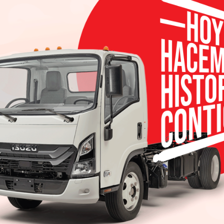
ra de marca.
san en Yokohama, en una de las primeras apariciones 
8 de septiembre.
icio, Osaka se convirtió en la primera jugadora jap
n, de madre japonesa y padre haitiano-estadounid
 compite por Japón.
dad, y me siento muy honrada de representar a J
“Me siento identificada con Nissan por su fuerte ADN
pre está desafiando expectativas, y estoy ansiosa po
encias en todo el mundo.”
 promociones globales y publicidad de Nissan, y a su
 proveerá vehículos Nissan en los destinos de sus gi
gracia, Naomi Osaka no tiene miedo de enfrentar
, y ganar,” comentó Asako Hoshino, vicepresidente s
 espíritu de alto desempeño que Nissan ha incorpor
ente por el nuevo Nissan LEAF, que desafió las probab
ndido del mundo.”
nal en 2013 y clasificó para el campeonato de la As
en el Bank of the West Classic en Stanford, Califo