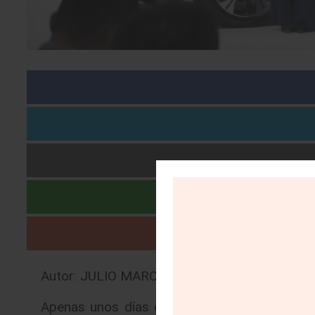
Autor: JULIO MARCELO BRITO ALVISO |
17/0
Apenas unos días después de su primer cam