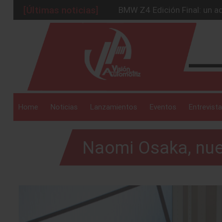
[Últimas noticias]
BMW Z4 Edición Final: un ad
Ford Edge Híbrida: la SUV q
_drop_down
Ventas se estabilizan: INEG
Será 2026, año de evolución
Chirey lanzará su primera p
_drop_down
Home
Noticias
Lanzamientos
Eventos
Entrevista
Naomi Osaka, nu
_drop_down