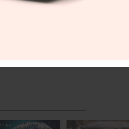
and Slam, el Abierto de Australia, y llegó a la terce
ercera ronda del Abierto de Francia y el Abierto de
tió en la primera jugadora japonesa en ganar un t
 el ranking mundial.