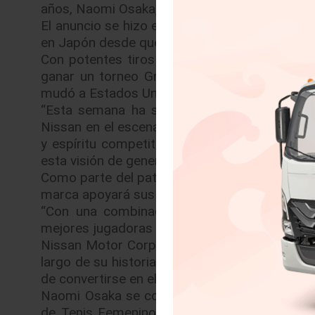
años, Naomi Osaka, como su nueva embajado
El anuncio se hizo en la sede central de Nis
en Japón desde que ganó el título el pasado 
Con potentes tiros de fondo y un fuerte serv
ganar un torneo Grand Slam. Nacida en Japó
mudó a Estados Unidos cuando tenía 3 años y
“Esta semana ha sido un sueño hecho reali
Nissan en el escenario mundial,” dijo Osaka. 
y espíritu competitivo global. La marca siem
esta visión de generar emoción a nuevas audi
Como parte del patrocinio, Osaka aparecerá en
marca apoyará sus actividades como tenista, y
“Con una combinación de determinación y 
mejores jugadoras de tenis de nuestro tiempo
Nissan Motor Corporation. “Este es el mismo
largo de su historia, ejemplificado recientem
de convertirse en el vehículo eléctrico más ve
Naomi Osaka se convirtió en tenista profesio
de Tenis Femenino a los 16 años, debutando 