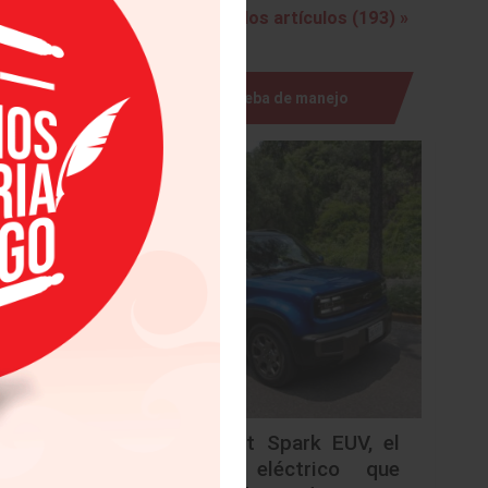
Ver todos los artículos (193) »
de Osaka
onesa en
Prueba de manejo
ense, se
apón y a
 japonés
r llevar
 vez, la
ras.
se a las
enior de
ado a lo
ilidades
Chevrolet Spark EUV, el
ociación
urbano eléctrico que
rnia. En