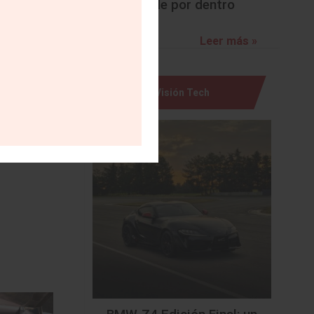
sorprende por dentro
ra ronda.
 Estados
Leer más »
ítulo de
Visión Tech