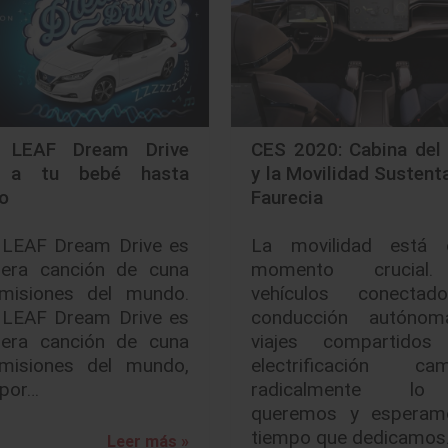
n LEAF Dream Drive
CES 2020: Cabina del 
la a tu bebé hasta
y la Movilidad Sustent
lo
Faurecia
 LEAF Dream Drive es
La movilidad está
mera canción de cuna
momento crucial
misiones del mundo.
vehículos conectad
 LEAF Dream Drive es
conducción autónom
mera canción de cuna
viajes compartido
misiones del mundo,
electrificación cam
 por…
radicalmente l
queremos y esperam
tiempo que dedicamo
Leer más »