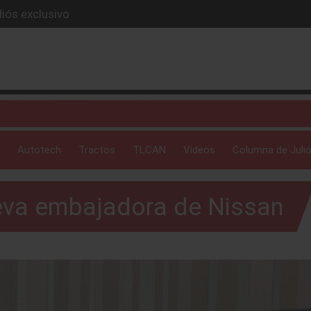
iós exclusivo
ue evoluciona
I
 profunda: Peñafiel
ick-up en 2026
Autotech
Tractos
TLCAN
Videos
Columna de Julio
eva embajadora de Nissan