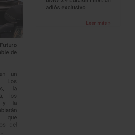
BMW Z4 Edición Final: un
adiós exclusivo
Leer más »
Futuro
able de
 en un
. Los
os, la
a, los
s y la
biarán
o que
os del
s…