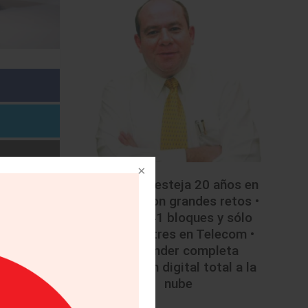
• Mazda festeja 20 años en
México con grandes retos •
Licitan 41 bloques y sólo
colocan tres en Telecom •
Santander completa
migración digital total a la
nube
ta de 20