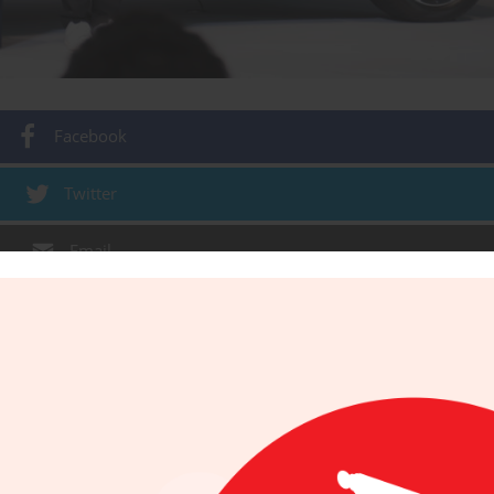
Facebook
Twitter
Email
WhatsApp
Gmail
9/2018
peonato de Grand Slam, Nissan nombró a la tenis