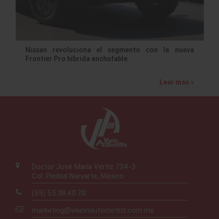
Nissan revoluciona el segmento con la nueva
Frontier Pro híbrida enchufable
Leer más »
Doctor José María Vértiz 734-3
Col. Piedad Narvarte, México
(55) 55.38.40.70
marketing@visionautomotriz.com.mx