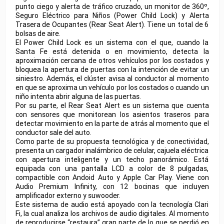
punto ciego y alerta de tráfico cruzado, un monitor de 360º,
Seguro Eléctrico para Niños (Power Child Lock) y Alerta
Trasera de Ocupantes (Rear Seat Alert). Tiene un total de 6
bolsas de aire.
El Power Child Lock es un sistema con el que, cuando la
Santa Fe está detenida o en movimiento, detecta la
aproximación cercana de otros vehículos por los costados y
bloquea la apertura de puertas con la intención de evitar un
siniestro. Además, el clúster avisa al conductor al momento
en que se aproxima un vehículo por los costados o cuando un
niño intenta abrir alguna de las puertas.
Por su parte, el Rear Seat Alert es un sistema que cuenta
con sensores que monitorean los asientos traseros para
detectar movimiento en la parte de atrás al momento que el
conductor sale del auto.
Como parte de su propuesta tecnológica y de conectividad,
presenta un cargador inalámbrico de celular, cajuela eléctrica
con apertura inteligente y un techo panorámico. Está
equipada con una pantalla LCD a color de 8 pulgadas,
compactible con Andoid Auto y Apple Car Play. Viene con
Audio Premium Infinity, con 12 bocinas que incluyen
amplificador externo y suwooder.
Este sistema de audio está apoyado con la tecnología Clari
Fi, la cual analiza los archivos de audio digitales. Al momento
de reproducirse “restaura” gran parte de lo que se perdió en