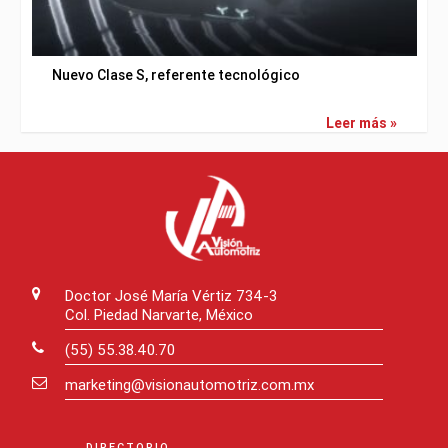
Nuevo Clase S, referente tecnológico
Leer más »
Doctor José María Vértiz 734-3
Col. Piedad Narvarte, México
(55) 55.38.40.70
marketing@visionautomotriz.com.mx
DIRECTORIO