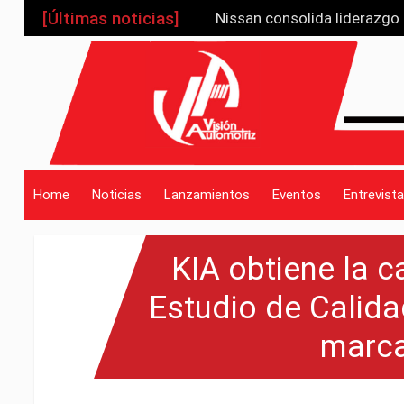
[Últimas noticias]
Nissan consolida liderazgo
Toyota Sienna 2025: la mini
_drop_down
Kia K4 Sportswagon eleva d
JETOUR G700, gira sobre su
Mitsubishi de México logra
_drop_down
Home
Noticias
Lanzamientos
Eventos
Entrevista
KIA obtiene la c
_drop_down
Estudio de Calidad
marca