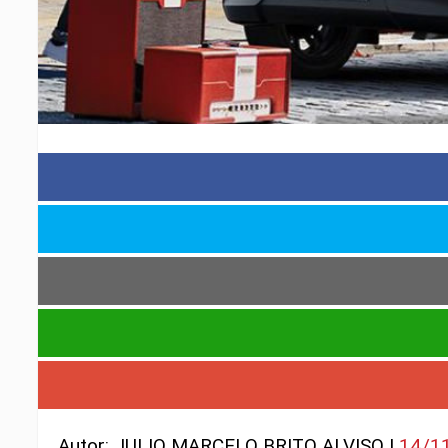
Autor: JULIO MARCELO BRITO ALVISO |
14/1