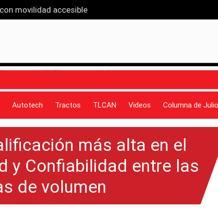
 con movilidad accesible
van que entiende a las familias
iseño y funcionalidad
 propio eje
 récord en ventas: Ah-Kin Vázquez
Autotech
Tractos
TLCAN
Videos
Columna de Julio
alificación más alta en el
 y Confiabilidad entre las
s de volumen