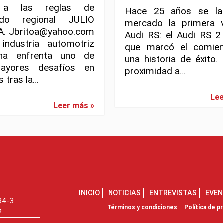
 a las reglas de
Hace 25 años se la
ido regional JULIO
mercado la primera v
A. Jbritoa@yahoo.com
Audi RS: el Audi RS 2
dustria automotriz
que marcó el comie
na enfrenta uno de
una historia de éxito.
ayores desafíos en
proximidad a…
 tras la…
Lee
Leer más »
INICIO
NOTICIAS
ENTREVISTAS
EVE
734-3
Términos y condiciones
Política de pr
o