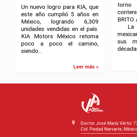
torno
Un nuevo logro para KIA, que
conten
este año cumplió 5 años en
BRITO 
México, logrando 6,309
La in
unidades vendidas en el país.
mexica
KIA Motors México retoma
sus m
poco a poco el camino,
décadas
siendo…
Leer más »
Doctor José María Vértiz 
Col. Piedad Narvarte, Méxic