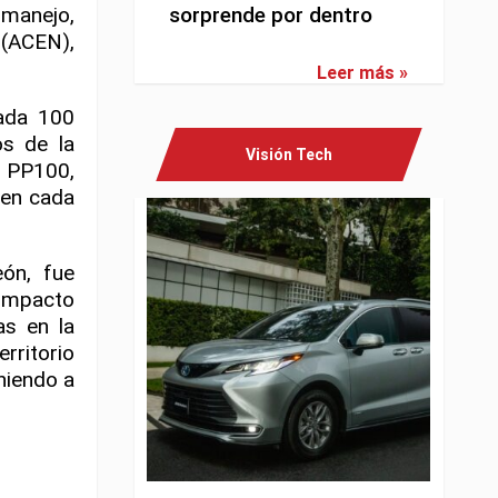
 manejo,
sorprende por dentro
(ACEN),
Leer más »
cada 100
os de la
Visión Tech
8 PP100,
 en cada
ón, fue
compacto
as en la
rritorio
niendo a