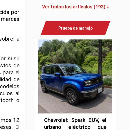
Ver todos los artículos (193) »
cida por
s marcas
Prueba de manejo
sobre la
or si su
ostos de
 para el
lidad de
 modelos
culos al
etooth o
timos 12
Chevrolet Spark EUV, el
eses. El
urbano eléctrico que