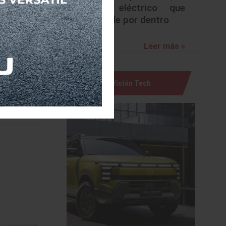
zando un
urbano eléctrico que
robación
sorprende por dentro
Leer más »
 diseño,
ridad de
Visión Tech