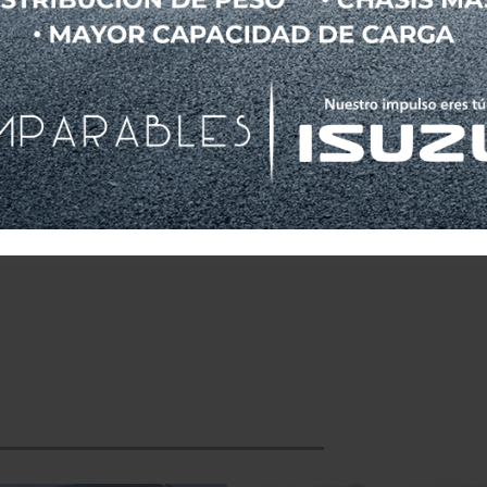
ndo récord, con 15,135 solicitudes hechas, alcan
 la armadora coreana y teniendo la mejor tasa de ap
onfirman su meta de entregar autos con el mejor
der a la confianza de sus seguidores, la mayor prio