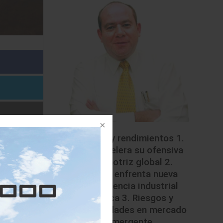
Riesgos y rendimientos 1.
China acelera su ofensiva
automotriz global 2.
México enfrenta nueva
competencia industrial
asiática 3. Riesgos y
oportunidades en mercado
écord de
emergente