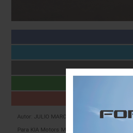
Autor: JULIO MARCELO BRITO ALVISO |
05/1
Para KIA Motors México el crecimiento parece