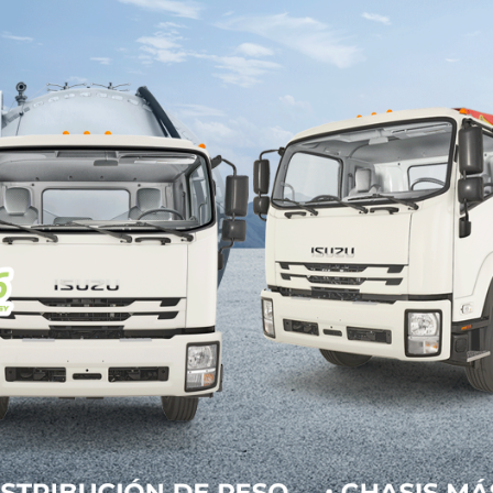
torio mexicano durante noviembre. El crecimient
 el 5° lugar a nivel nacional, con el 6.7 % de partici
ntregar la mayor calidad y desempeño en un vehícul
 armadoras con mejores ventas en el país. Como ha
e KIA Rio, orgullosamente hecho en México, en la p
ndidas en su versión sedán y 969 unidades en el hat
1,626 unidades, gracias a su más reciente rediseñ
 sólo por su apariencia, sino a su gran desempeño.
 tercer puesto de la marca al vender 1,491 autos, se
n 818 vehículos entregados. Respecto a los distri
riano Escobedo (CDMX) se anuncia como el primer 
utos; en segundo lugar, se encuentra KIA López M
sición, KIA San Joaquín en CDMX, con 212 vehículos; 