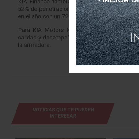
KIA Finance también cerró noviembre rompie
52% de penetración respecto a las ventas de
en el año con un 72%.
Para KIA Motors México, estos números rec
calidad y desempeño del mercado, para respon
la armadora.
NOTICIAS QUE TE PUEDEN
INTERESAR