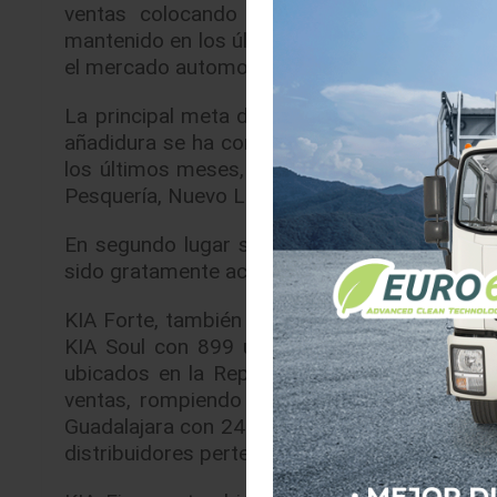
ventas colocando 8,505 unidades en terri
mantenido en los últimos meses la posiciona en
el mercado automotriz.
La principal meta de KIA Motors México es e
añadidura se ha consolidado como una de las
los últimos meses, el modelo más vendido fu
Pesquería, Nuevo León, con 2,277 unidades ve
En segundo lugar se ubica KIA Sportage con 
sido gratamente aceptado por los usuarios, no
KIA Forte, también hecho en Pesquería, es el
KIA Soul con 899 unidades y KIA Sorento co
ubicados en la República Mexicana, KIA Ma
ventas, rompiendo récord al entregar 302 a
Guadalajara con 245 unidades y en tercera po
distribuidores pertenecientes a Grupo Dalton.