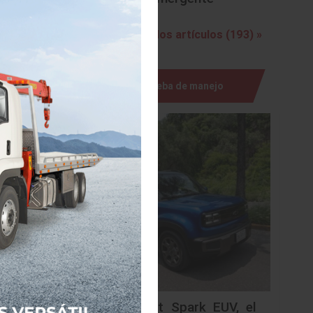
o que ha
pación en
Ver todos los artículos (193) »
o, y por
Prueba de manejo
 sido en
lanta de
chback.
o que ha
guido de
buidores
lugar en
ateos en
los tres
Chevrolet Spark EUV, el