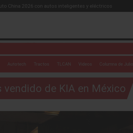
to China 2026 con autos inteligentes y eléctricos
lones de autos eléctricos y acelera su estrategia global
4X conquista la Ruta del Oso en México
icio “59 minutos o gratis” y sacude la postventa automotriz.
SUV híbrido de más de 1,000 km
Autotech
Tractos
TLCAN
Videos
Columna de Julio
s vendido de KIA en México