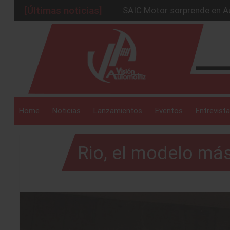
[Últimas noticias]
SAIC Motor sorprende en Au
BMW Group alcanza los 2 mil
_drop_down
La Nissan Frontier V6 PRO-
Kia lanza en México el serv
GAC sacude México con un 
_drop_down
Home
Noticias
Lanzamientos
Eventos
Entrevista
Rio, el modelo má
_drop_down