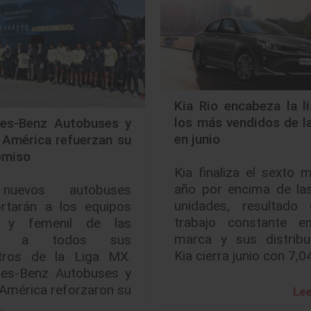
Kia Rio encabeza la l
los más vendidos de l
es-Benz Autobuses y
en junio
 América refuerzan su
omiso
Kia finaliza el sexto 
año por encima de las
uevos autobuses
unidades, resultado
ortarán a los equipos
trabajo constante en
l y femenil de las
marca y sus distribui
las a todos sus
Kia cierra junio con 7,
tros de la Liga MX.
es-Benz Autobuses y
 América reforzaron su
Lee
…