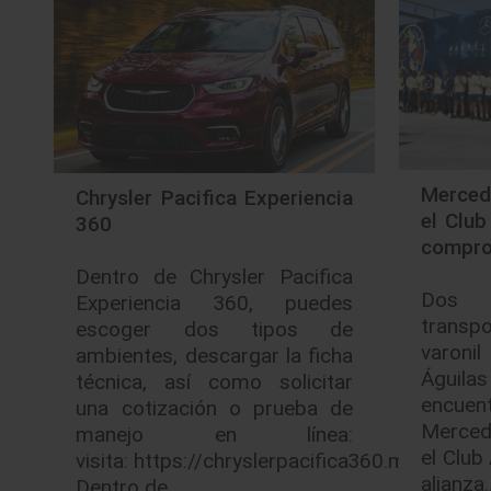
Merced
Chrysler Pacifica Experiencia
el Club
360
compr
Dentro de Chrysler Pacifica
Dos n
Experiencia 360, puedes
transp
escoger dos tipos de
varoni
ambientes, descargar la ficha
Águi
técnica, así como solicitar
encuen
una cotización o prueba de
Merced
manejo en línea:
el Club
visita: https://chryslerpacifica360.mx/
alianza
Dentro de…