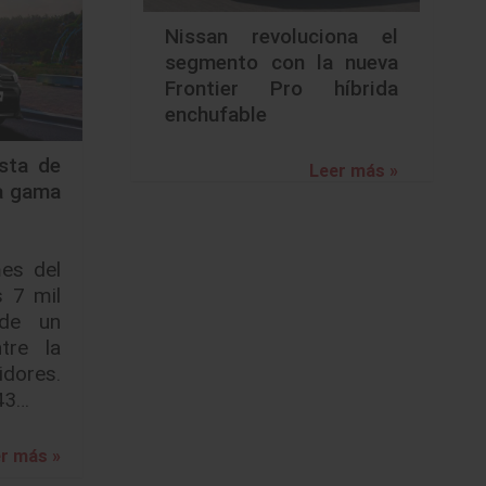
Nissan revoluciona el
segmento con la nueva
Frontier Pro híbrida
enchufable
ista de
Leer más »
a gama
mes del
 7 mil
 de un
tre la
dores.
043…
r más »