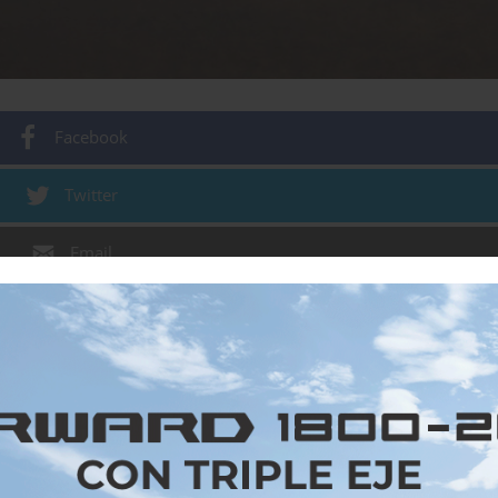
Facebook
Twitter
Email
WhatsApp
Gmail
2/2018
 no tener fin, ya que una vez más, logra romper su r