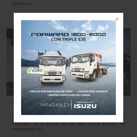
gracias a…
Leer más »
BMW M2 CS: Hecho en México, récord en Alemania
Establece un nuevo hito en Nürburgring y consolida su
liderazgo jbritoa@yahoo.com El nuevo BMW M2 CS,
fabricado en la planta de San Luis Potosí, México, ha
establecido un…