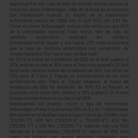
deportiva. Por ello, más de 90% de los Golf, el más exitoso de
todos los autos Volkswagen, salía de la línea de producción
con transmisión manual. El triunfo de la transmisión
automática ocurrió en 2003 con el Golf R32 con 241 Hp.
Como el primer Volkswagen, estuvo a la venta con una DSG
de 6 velocidades opcional. Este nuevo tipo de caja de
cambios automática realizaba los cambios
extremadamente rápido y era hasta 20% más económica
que la caja de cambios automática con convertidor de
torque hidráulico. Eso fue lo que cambió todo.
En 2018 el índice de instalación de DSG en el Golf supera el
40%. Incluso es casi el 30% para el Polo más pequeño. El Golf
Sportsvan tiene un índice de instalación de 50%. Las cifras de
DSG para el T-Roc y Tiguan se establecieron en un nivel
similarmente alto. Para el Tiguan Allspace, el índice de
instalación de DSG es alrededor de 90%. En el Passat, el
promedio está entre 60% (sedán) y 70% (variant). El Arteon
rompe constantemente la marca del 80%.
Dependiendo del modelo, motor y tipo de transmisión,
Volkswagen ofrece hoy diversas DSG de 6 y de 7 velocidades.
Actualmente se diseñan para torques hasta de 250 Nm (tipo
“DQ200-7”), 400 Nm (”DQ260-6” y “DQ400-6”), 420 Nm
(”DQ381-7”) y 550 Nm (”DQ500-7”). Además hay una DSG
híbrida de 6 velocidades (“DQ400E-6”, hasta de 400 Nm)
como un módulo con motor eléctrico integrado para