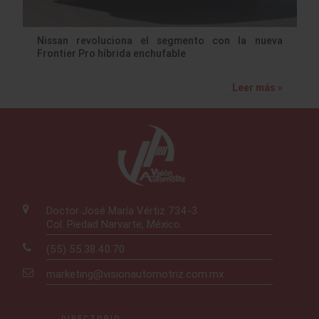
Nissan revoluciona el segmento con la nueva
Frontier Pro híbrida enchufable
Leer más »
Doctor José María Vértiz 734-3
Col. Piedad Narvarte, México
(55) 55.38.40.70
marketing@visionautomotriz.com.mx
DIRECTORIO