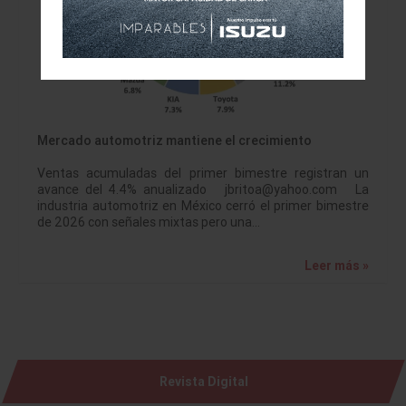
Mercado automotriz mantiene el crecimiento
Ventas acumuladas del primer bimestre registran un
avance del 4.4% anualizado jbritoa@yahoo.com La
industria automotriz en México cerró el primer bimestre
de 2026 con señales mixtas pero una…
Leer más »
Revista Digital