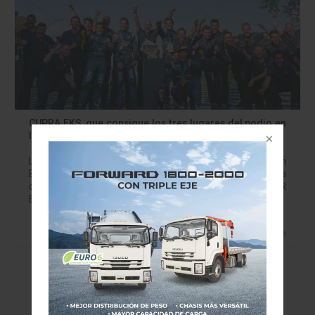
CUPRA EKS, que consigue los tres lugares del podio en
la primera carrera
Los pilotos Mattias Ekström, Adrien Tambay y Tom
Blomqvist consiguen el podio completo en la primera
carrera de la nueva temporada del campeonato FIA ETCR
El equipo CUPRA EKS controló…
Leer más »