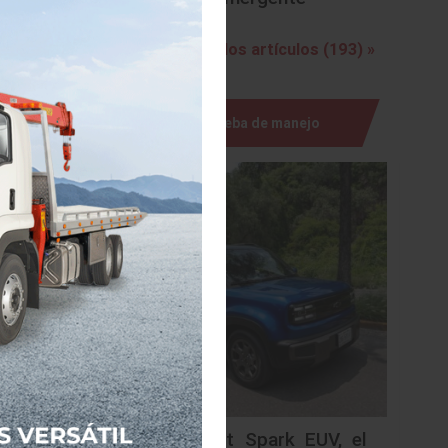
Ver todos los artículos (193) »
, dio a
registró
pasado.
ento del
Prueba de manejo
, ANPACT
fra que,
enta un
o que en
jecutivo
 mercado
 encima
 materia
mbién se
Chevrolet Spark EUV, el