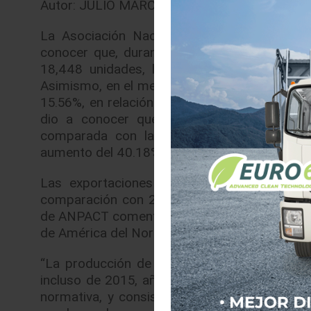
Autor: JULIO MARCELO BRITO ALVISO |
22/0
La Asociación Nacional de Productores de
conocer que, durante el mes de marzo de 20
18,448 unidades, lo que representa un au
Asimismo, en el mes de marzo, se exportó un 
15.56%, en relación con el mes de marzo de 
dio a conocer que, durante el primer trim
comparada con las 36,422 unidades produ
aumento del 40.18%.
Las exportaciones acumuladas, por otra p
comparación con 2018 significa un incremento
de ANPACT comentó que “el impulso en la pr
de América del Norte, lo cual ha incrementado 
“La producción de marzo de 2019 represen
incluso de 2015, año en el que se alcanzaron
normativa, y consiste en que los camiones 