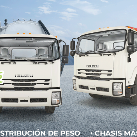
5/2019
 Autobuses, Camiones y Tractocamiones (ANPACT)
19, la producción de vehículos de autotransporte 
mento de 27.6%, respecto al mismo mes del año 
total de 14,368 unidades, lo que significó un increm
2018. En lo que se refiere a las cifras acumuladas
estre del año, se produjeron 51,058 unidades, ci
cidas durante el mismo periodo de 2018, repres
arte, alcanzaron un total de 41,940 unidades, l
 del 34%. Al respecto Miguel Elizalde, presidente e
oducción se debe a un aumento en la demanda en el
la exportación”.
ta el mejor mes de marzo desde el año 2010, por
 cifras record. Hoy sin embargo, nuestro reto es en
que producimos y exportamos a otras latitudes, ta