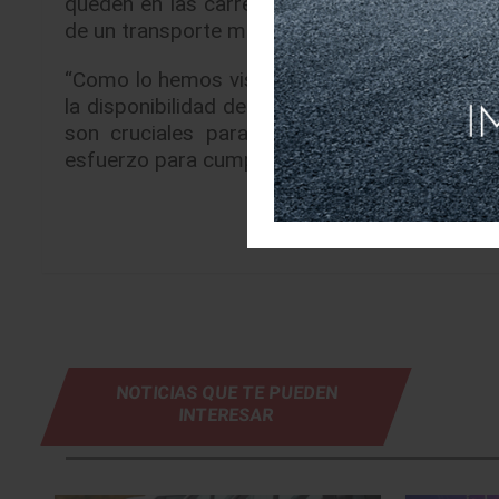
queden en las carreteras, caminos y ciudade
de un transporte más seguro, más amigable c
“Como lo hemos visto en las últimas seman
la disponibilidad de combustibles más limpios
son cruciales para la calidad del aire. Aut
esfuerzo para cumplir con estas metas”, finali
NOTICIAS QUE TE PUEDEN
INTERESAR