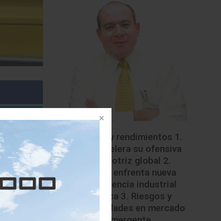
Riesgos y rendimientos 1.
China acelera su ofensiva
automotriz global 2.
México enfrenta nueva
competencia industrial
asiática 3. Riesgos y
oportunidades en mercado
emergente