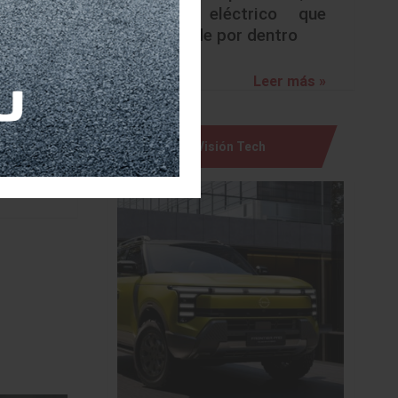
isfrutar
urbano eléctrico que
sorprende por dentro
MARNAT y
Leer más »
vilidad,
hacer un
Visión Tech