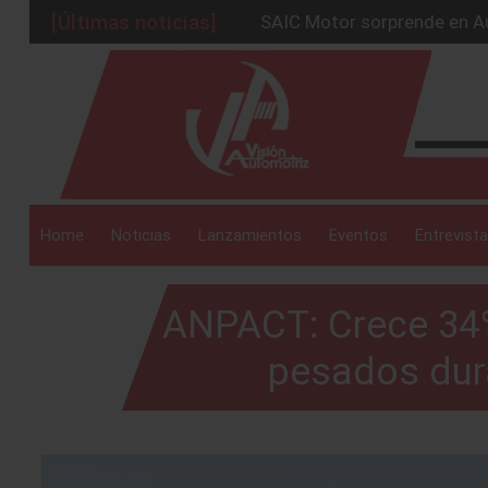
[Últimas noticias]
SAIC Motor sorprende en Au
BMW Group alcanza los 2 mil
_drop_down
La Nissan Frontier V6 PRO-
Kia lanza en México el serv
GAC sacude México con un 
_drop_down
Home
Noticias
Lanzamientos
Eventos
Entrevista
ANPACT: Crece 34%
_drop_down
pesados dura