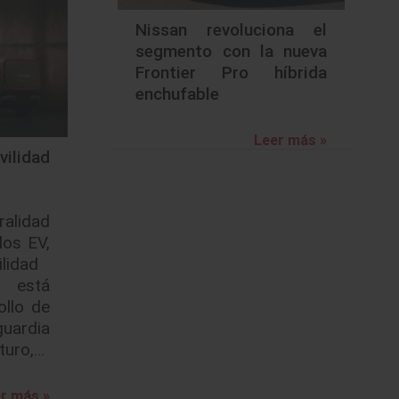
Nissan revoluciona el
segmento con la nueva
Frontier Pro híbrida
enchufable
Leer más »
ilidad
alidad
los EV,
ilidad
 está
ollo de
uardia
uturo,…
r más »