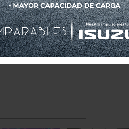
s de México, para que la población mexicana pueda d
on el medio ambiente y más competitivo.
as la implementación exitosa de la NOM-044 de SE
, en combinación con el desarrollo de políticas de mo
oridades, industria y sociedad civil, tenemos que 
zó.