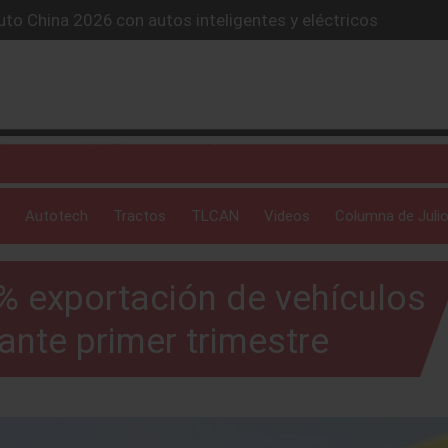
to China 2026 con autos inteligentes y eléctricos
lones de autos eléctricos y acelera su estrategia global
4X conquista la Ruta del Oso en México
icio “59 minutos o gratis” y sacude la postventa automotriz.
SUV híbrido de más de 1,000 km
Autotech
Tractos
TLCAN
Videos
Columna de Julio
 exportación de vehículos
nte primer trimestre