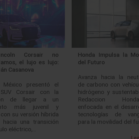
ncoln Corsair no
Honda Impulsa la Mov
amos, el lujo es lujo:
del Futuro
ián Casanova
Avanza hacia la neutr
n México presentó el
de carbono con vehícu
SUV Corsair con la
hidrógeno y sustentab
ión de llegar a un
Redaccion Honda
nto más juvenil y
enfocada en el desarr
con su versión híbrida
tecnologías de vang
 hacia una transición
para la movilidad del f
ulo eléctrico,…
Lee