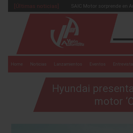
[Últimas noticias]
SAIC Motor sorprende en Au
BMW Group alcanza los 2 mil
_drop_down
La Nissan Frontier V6 PRO-
Kia lanza en México el serv
GAC sacude México con un 
_drop_down
Home
Noticias
Lanzamientos
Eventos
Entrevista
Hyundai presenta
_drop_down
motor ‘