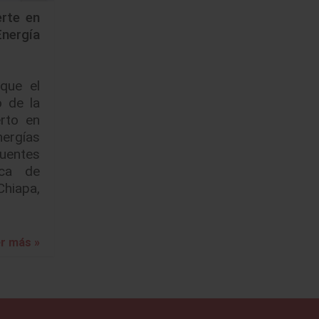
rte en
nergía
que el
o de la
rto en
ergías
uentes
ica de
hiapa,
r más »