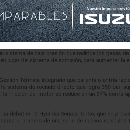
esenta el nuevo motor Smartstream G1.6 T-GDi, un
rza y 27.0 kgm de torque. El nuevo tren motriz es el
otor Group y también cuenta con Recirculación de 
 aún más la eficiencia del combustible.
e escape devuelve parte del gas quemado por el mo
to de enfriamiento y reduciendo la emisión de ó
un sistema de baja presión que redirige los gases de
 lugar del sistema de admisión, para aumentar la ef
Gestión Térmica Integrado que calienta o enfría ráp
rte sistema de rociado directo que logra 350 bar, s
 la fricción del motor se reduce en un 34% con la ap
su debut en el Hyundai Sonata Turbo, que se prese
marca el primero de una serie de nuevos vehículos 
.