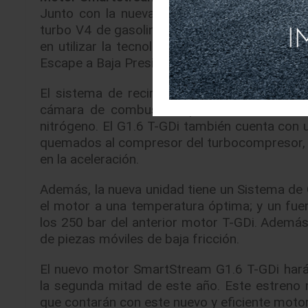
Junto con la nueva tecnología CVVD, se pr
turbo V4 de gasolina con 180 caballos de fue
en utilizar la tecnología CVVD de Hyundai M
Escape a Baja Presión (LP EGR) para optimizar
El sistema de recirculación de los gases d
cámara de combustión, produciendo un efec
nitrógeno. El G1.6 T-GDi también cuenta con 
quemados al compresor del turbocompresor, en
en la aceleración.
Además, la nueva unidad tiene un Sistema de 
el motor a una temperatura óptima; y un fue
los 250 bar del anterior motor T-GDi. Además,
de piezas móviles de baja fricción.
El nuevo motor SmartStream G1.6 T-GDi hará 
la segunda mitad de este año. Este estreno 
que contarán con este nuevo y eficiente motor