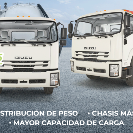
 típicas, administran la sincronización de la apertura
válvula de apertura variable continua – CVVT) o cont
idad de la apertura (elevación de válvula variable co
s anteriores no podían regular la duración de estas, 
 subordinada a la apertura, por lo que no podían res
 toma la tecnología en una nueva dirección, al aj
la demanda del motor.
nstante y requiere una baja potencia del motor, CVVD
 final de la carrera de compresión. Esto ayuda a me
tencia causada por la compresión.
lta, como cuando el vehículo está conduciendo a veloc
 la carrera de compresión para maximizar la cantidad
leración.