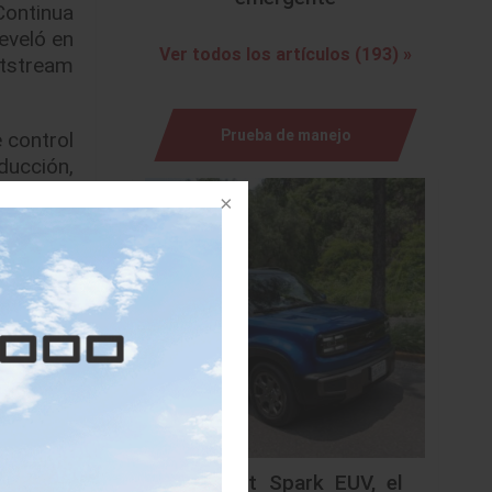
Continua
reveló en
Ver todos los artículos (193) »
rtstream
Prueba de manejo
 control
ducción,
e reduce
leciendo
igación y
 generar
e válvula
el motor
Chevrolet Spark EUV, el