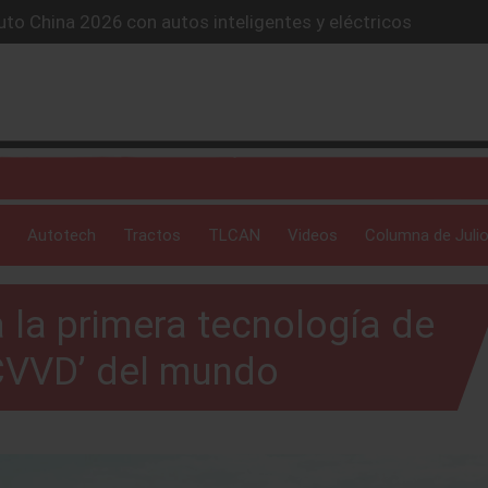
to China 2026 con autos inteligentes y eléctricos
lones de autos eléctricos y acelera su estrategia global
4X conquista la Ruta del Oso en México
icio “59 minutos o gratis” y sacude la postventa automotriz.
SUV híbrido de más de 1,000 km
Autotech
Tractos
TLCAN
Videos
Columna de Julio
 la primera tecnología de
CVVD’ del mundo