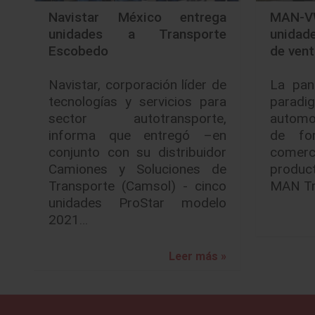
Navistar México entrega
MAN-VW
unidades a Transporte
unidad
Escobedo
de ven
Navistar, corporación líder de
La pan
tecnologías y servicios para
parad
sector autotransporte,
automo
informa que entregó –en
de fo
conjunto con su distribuidor
comerci
Camiones y Soluciones de
produc
Transporte (Camsol) - cinco
MAN Tr
unidades ProStar modelo
2021…
Leer más »