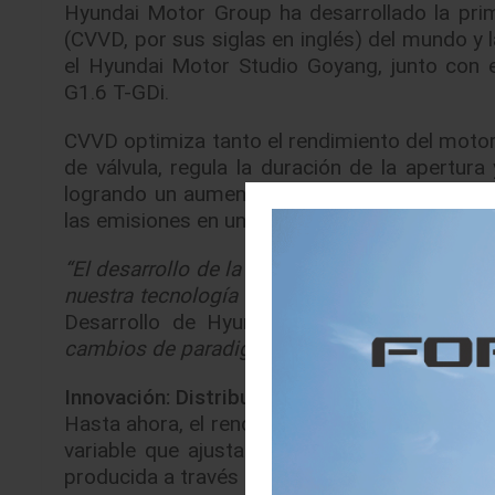
Hyundai Motor Group ha desarrollado la prim
(CVVD, por sus siglas en inglés) del mundo y l
el Hyundai Motor Studio Goyang, junto con e
G1.6 T-GDi.
CVVD optimiza tanto el rendimiento del motor 
de válvula, regula la duración de la apertur
logrando un aumento del 4% en el rendimiento
las emisiones en un 12%.
“El desarrollo de la tecnología CVVD es un 
nuestra tecnología de tren motriz”
, dijo Alber
Desarrollo de Hyundai Motor Group.
“Cont
cambios de paradigma y garantizar la sosteni
Innovación: Distribución de Válvula Variable 
Hasta ahora, el rendimiento y la eficiencia de
variable que ajusta la duración y la profund
producida a través del ciclo de consumo-com