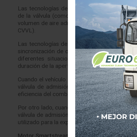
Las tecnologías de control de válvula variable
de la válvula (como en la sincronización de 
volumen de aire admitido, ajustando la profund
CVVL).
Las tecnologías de control de válvula variable
sincronización de cierre de la válvula estaba
diferentes situaciones de conducción. CVVD
duración de la apertura de una válvula según 
Cuando el vehículo mantiene una velocidad co
válvula de admisión desde la mitad hasta el
eficiencia del combustible al reducir la resis
Por otro lado, cuando la salida del motor es a
válvula de admisión se cierra al comienzo de
utilizado para la explosión, para mejorar la ace
Motor Smartstream G1.6 T-GDi