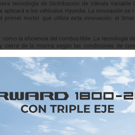
era tecnología de Distribución de Válvula Variable 
a aplicará a los vehículos Hyundai. La innovación se 
l primer motor que utiliza esta innovación: el Sma
como la eficiencia del combustible. La tecnología de
a y cierre de la misma según las condiciones de con
 y una mejora del 5% en la eficiencia, al tiempo qu
buen ejemplo de cómo Hyundai Motor Group está forta
t Biermann, Presidente y Jefe de la División de Invest
inuaremos nuestros esfuerzos de innovación para
bilidad de nuestro modelo de negocio”
.
Continua
 un motor se han regido por la tecnología de control d
idad de la apertura de la válvula, con la potencia d
presión-expansión-agotamiento.