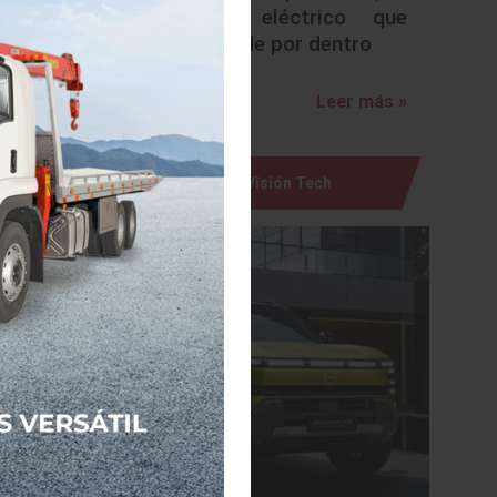
urbano eléctrico que
 y cierre
sorprende por dentro
rolan el
ntinua –
Leer más »
ya que la
ponder a
Visión Tech
ustar la
 abre la
jorar la
idad, la
 de aire