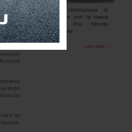
a unidad
Nissan revoluciona el
 primero
segmento con la nueva
Gases de
Frontier Pro híbrida
enchufable
tor a la
Leer más »
xidos de
 emisión
iciencia
idamente
uperando
licación
ntará en
Hyundai,