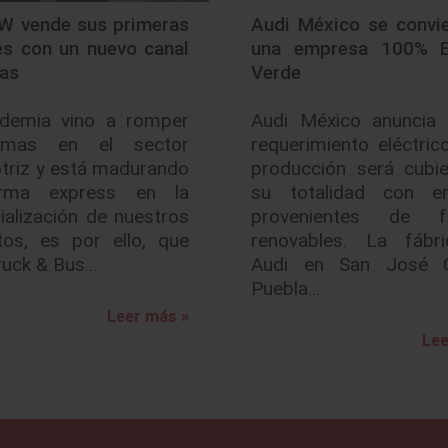
 vende sus primeras
Audi México se convie
es con un nuevo canal
una empresa 100% E
tas
Verde
demia vino a romper
Audi México anuncia 
igmas en el sector
requerimiento eléctric
triz y está madurando
producción será cubie
rma express en la
su totalidad con en
alización de nuestros
provenientes de f
tos, es por ello, que
renovables. La fábr
uck & Bus…
Audi en San José C
Puebla…
Leer más »
Lee