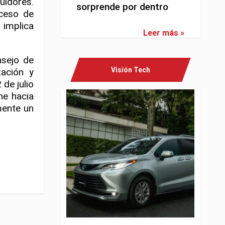
uidores.
sorprende por dentro
oceso de
 implica
Leer más »
nsejo de
Visión Tech
tación y
de julio
ne hacia
mente un