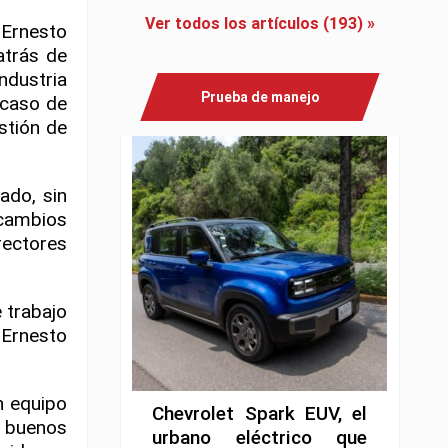
Ver todos los artículos (193) »
 Ernesto
atrás de
ndustria
Prueba de manejo
 caso de
stión de
ado, sin
 cambios
rectores
 trabajo
Ernesto
n equipo
Chevrolet Spark EUV, el
s buenos
urbano eléctrico que