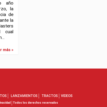
to año
rzo, la
cia de
ante la
asters
l cual
en…
r más »
NTOS
LANZAMIENTOS
TRACTOS
VIDEOS
ivacidad
Todos los derechos reservados