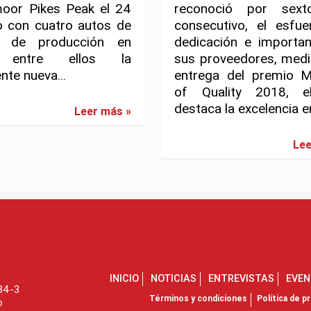
oor Pikes Peak el 24
reconoció por sex
o con cuatro autos de
consecutivo, el esfue
a de producción en
dedicación e importan
, entre ellos la
sus proveedores, medi
ente nueva…
entrega del premio M
of Quality 2018, e
destaca la excelencia 
Leer más »
Lee
INICIO
NOTICIAS
ENTREVISTAS
EVE
734-3
Términos y condiciones
Política de pr
o