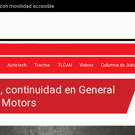
van que entiende a las familias
iseño y funcionalidad
 propio eje
 récord en ventas: Ah-Kin Vázquez
 con movilidad accesible
Autotech
Tractos
TLCAN
Videos
Columna de Julio
, continuidad en General
Motors