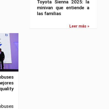
Toyota Sienna 2025: la
minivan que entiende a
las familias
Leer más »
obuses
jores
uality
obuses