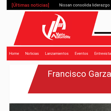
[Últimas noticias]
Toyota Sienna 2025: la mini
Kia K4 Sportswagon eleva d
_drop_down
JETOUR G700, gira sobre su
Mitsubishi de México logra
Nissan consolida liderazgo
_drop_down
Home
Noticias
Lanzamientos
Eventos
Entrevista
Francisco Garza
_drop_down