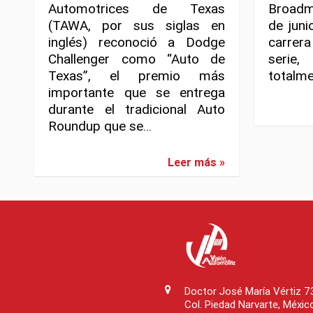
Automotrices de Texas
Broadm
(TAWA, por sus siglas en
de juni
inglés) reconoció a Dodge
carrer
Challenger como “Auto de
serie
Texas”, el premio más
totalm
importante que se entrega
durante el tradicional Auto
Roundup que se…
Leer más »
Doctor José María Vértiz 
Col. Piedad Narvarte, Méxic