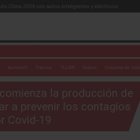
to China 2026 con autos inteligentes y eléctricos
lones de autos eléctricos y acelera su estrategia global
4X conquista la Ruta del Oso en México
icio “59 minutos o gratis” y sacude la postventa automotriz.
SUV híbrido de más de 1,000 km
Autotech
Tractos
TLCAN
Videos
Columna de Julio
 comienza la producción de
r a prevenir los contagios
r Covid-19