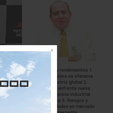
Riesgos y rendimientos 1.
China acelera su ofensiva
automotriz global 2.
México enfrenta nueva
competencia industrial
asiática 3. Riesgos y
oportunidades en mercado
emergente