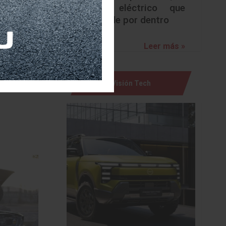
urbano eléctrico que
sorprende por dentro
Leer más »
Visión Tech