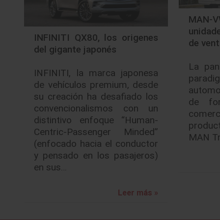
MAN-VW
unidad
INFINITI QX80, los origenes
de ven
del gigante japonés
La pan
INFINITI, la marca japonesa
parad
de vehículos premium, desde
automo
su creación ha desafiado los
de fo
convencionalismos con un
comerci
distintivo enfoque “Human-
produc
Centric-Passenger Minded”
MAN Tr
(enfocado hacia el conductor
y pensado en los pasajeros)
en sus…
Leer más »