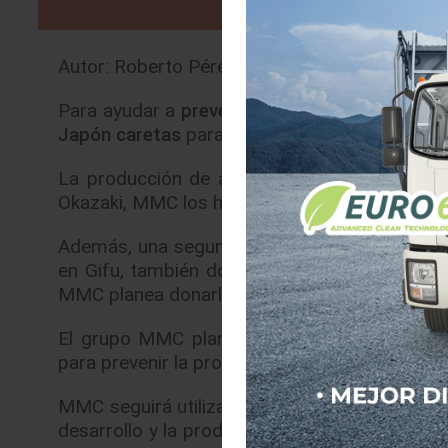
Autor: Roberto Pérez S. |
27/04/2020
Para ayudar a
prevenir los contagios
por
Cov
Japón caretas
para
donarlas
a
instituciones 
La producción de aproximadamente 1,500 pr
Okazaki, MMC los ha donado hoy a la ciudad d
Además, una segunda planta de producción e
en Gifu, también donó las caretas producidas
MMC planea donarlos en Okayama, donde se e
El grupo MMC planea aumentar la fabricació
para prevenir la propagación de la infección.
MMC seguirá utilizando las instalaciones de su
desarrollo y la producción de automóviles par