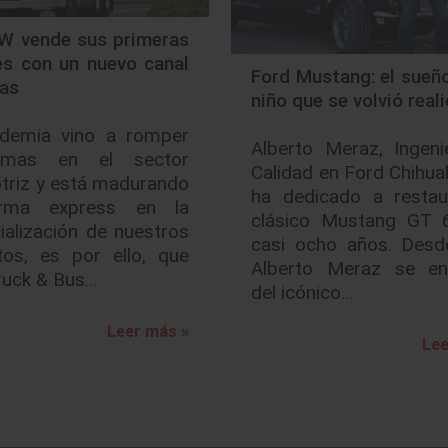
 vende sus primeras
es con un nuevo canal
Ford Mustang: el sueñ
tas
niño que se volvió real
demia vino a romper
Alberto Meraz, Ingeni
igmas en el sector
Calidad en Ford Chihua
triz y está madurando
ha dedicado a restau
rma express en la
clásico Mustang GT 
alización de nuestros
casi ocho años. Desde
tos, es por ello, que
Alberto Meraz se e
uck & Bus…
del icónico…
Leer más »
Lee