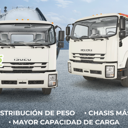
Gmail
id-19
,
Mitsubishi Motors Corporation (MMC)
produc
médicas.
otectores faciales por mes ha comenzado en la p
e Okazaki.
n donde se produce Montero; Pajero Manufacturing 
 a un hospital en la ciudad de Minokamo, en Gifu. Ad
ncuentra su planta de Mizushima.
n de caretas y elaborar otros productos como mas
s fábricas, la experiencia y los conocimientos técnic
a colaborar con los gobiernos nacionales y locales, 