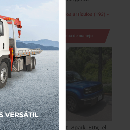
Ver todos los artículos (193) »
e
desde
Prueba de manejo
lanta de
Co., Ltd
icional,
carillas
os en el
así como
Chevrolet Spark EUV, el