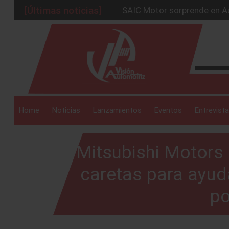
[Últimas noticias]
SAIC Motor sorprende en Au
BMW Group alcanza los 2 mil
_drop_down
La Nissan Frontier V6 PRO-
Kia lanza en México el serv
GAC sacude México con un 
_drop_down
Home
Noticias
Lanzamientos
Eventos
Entrevista
Mitsubishi Motors
_drop_down
caretas para ayuda
po