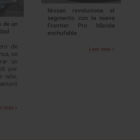
Nissan revoluciona el
segmento con la nueva
o de un
Frontier Pro híbrida
idad
enchufable
ero de
Leer más »
hua, se
rar un
68 por
 niño,
namoró
r más »