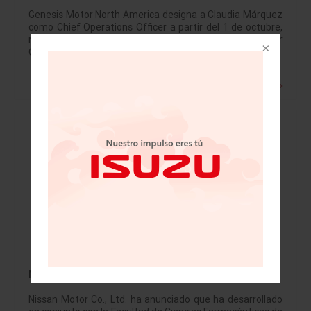
Genesis Motor North America designa a Claudia Márquez
como Chief Operations Officer a partir del 1 de octubre,
reportando a José Muñoz, Global COO de Hyundai Motor
Company y President…
Leer más »
Nissan desarrolla una nueva tecnología
Nissan Motor Co., Ltd. ha anunciado que ha desarrollado