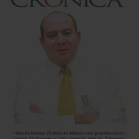
• Mazda festeja 20 años en México con grandes retos •
Licitan 41 bloques y sólo colocan tres en Telecom •