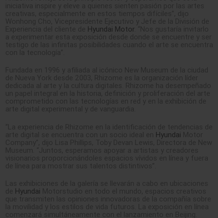
iniciativa inspire y eleve a quienes sienten pasión por las artes
creativas, especialmente en estos tiempos difíciles”, dijo
Wonhong Cho, Vicepresidente Ejecutivo y Jefe de la División de
Experiencia del cliente de
Hyundai Motor
. “Nos gustaría invitarlo
a experimentar esta exposición desde donde se encuentre y ser
testigo de las infinitas posibilidades cuando el arte se encuentra
con la tecnología”.
Fundada en 1996 y afiliada al icónico New Museum de la ciudad
de Nueva York desde 2003, Rhizome es la organización líder
dedicada al arte y la cultura digitales. Rhizome ha desempeñado
un papel integral en la historia, definición y proliferación del arte
comprometido con las tecnologías en red y en la exhibición de
arte digital experimental y de vanguardia.
“La experiencia de Rhizome en la identificación de tendencias de
arte digital se encuentra con un socio ideal en
Hyundai
Motor
Company”, dijo Lisa Phillips, Toby Devan Lewis, Directora de New
Museum. “Juntos, esperamos apoyar a artistas y creadores
visionarios proporcionándoles espacios vívidos en línea y fuera
de línea para mostrar sus talentos distintivos”.
Las exhibiciones de la galería se llevarán a cabo en ubicaciones
de
Hyundai
Motorstudio en todo el mundo, espacios creativos
que transmiten las opiniones innovadoras de la compañía sobre
la movilidad y los estilos de vida futuros. La exposición en línea
comenzará simultáneamente con el lanzamiento en Beijing.