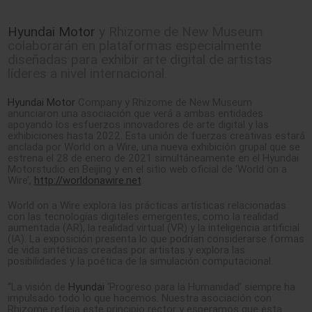
Hyundai Motor
y Rhizome de New Museum
colaborarán en plataformas especialmente
diseñadas para exhibir arte digital de artistas
líderes a nivel internacional.
Hyundai Motor
Company y Rhizome de New Museum
anunciaron una asociación que verá a ambas entidades
apoyando los esfuerzos innovadores de arte digital y las
exhibiciones hasta 2022. Esta unión de fuerzas creativas estará
anclada por World on a Wire, una nueva exhibición grupal que se
estrena el 28 de enero de 2021 simultáneamente en el Hyundai
Motorstudio en Beijing y en el sitio web oficial de ‘World on a
Wire’,
http://worldonawire.net
.
World on a Wire explora las prácticas artísticas relacionadas
con las tecnologías digitales emergentes, como la realidad
aumentada (AR), la realidad virtual (VR) y la inteligencia artificial
(IA). La exposición presenta lo que podrían considerarse formas
de vida sintéticas creadas por artistas y explora las
posibilidades y la poética de la simulación computacional.
“La visión de
Hyundai
‘Progreso para la Humanidad’ siempre ha
impulsado todo lo que hacemos. Nuestra asociación con
Rhizome refleja este principio rector y esperamos que esta