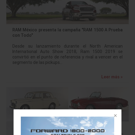
RAM México presenta la campaña "RAM 1500 A Prueba
con Todo"
Desde su lanzamiento durante el North American
International Auto Show 2018, Ram 1500 2019 se
convirtió en el punto de referencia y rival a vencer en el
segmento de las pickups…
Leer más »