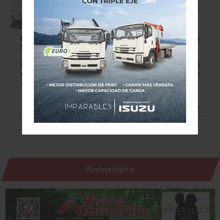
Nissan se une a las festividades de la 31ª Convención
Internacional de Autos Z
El Datsun 240Z original hizo su debut en el otoño de 1969
e inmediatamente marcó la pauta del mundo de los
vehículos deportivos. A casi año de cumplir su 50…
Leer más »
Revista Digital