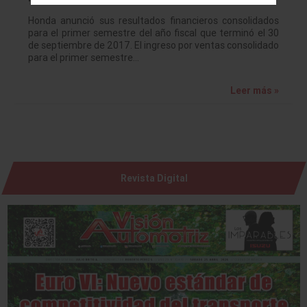
Honda anunció sus resultados financieros consolidados
para el primer semestre del año fiscal que terminó el 30
de septiembre de 2017. El ingreso por ventas consolidado
para el primer semestre…
Leer más »
Revista Digital