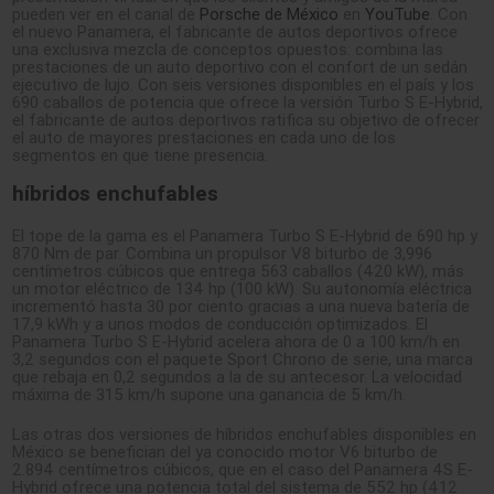
pueden ver en el canal de
Porsche de México
en
YouTube
. Con
el nuevo Panamera, el fabricante de autos deportivos ofrece
una exclusiva mezcla de conceptos opuestos: combina las
prestaciones de un auto deportivo con el confort de un sedán
ejecutivo de lujo. Con seis versiones disponibles en el país y los
690 caballos de potencia que ofrece la versión Turbo S E-Hybrid,
el fabricante de autos deportivos ratifica su objetivo de ofrecer
el auto de mayores prestaciones en cada uno de los
segmentos en que tiene presencia.
híbridos enchufables
El tope de la gama es el Panamera Turbo S E-Hybrid de 690 hp y
870 Nm de par. Combina un propulsor V8 biturbo de 3,996
centímetros cúbicos que entrega 563 caballos (420 kW), más
un motor eléctrico de 134 hp (100 kW). Su autonomía eléctrica
incrementó hasta 30 por ciento gracias a una nueva batería de
17,9 kWh y a unos modos de conducción optimizados. El
Panamera Turbo S E-Hybrid acelera ahora de 0 a 100 km/h en
3,2 segundos con el paquete Sport Chrono de serie, una marca
que rebaja en 0,2 segundos a la de su antecesor. La velocidad
máxima de 315 km/h supone una ganancia de 5 km/h.
Las otras dos versiones de híbridos enchufables disponibles en
México se benefician del ya conocido motor V6 biturbo de
2.894 centímetros cúbicos, que en el caso del Panamera 4S E-
Hybrid ofrece una potencia total del sistema de 552 hp (412