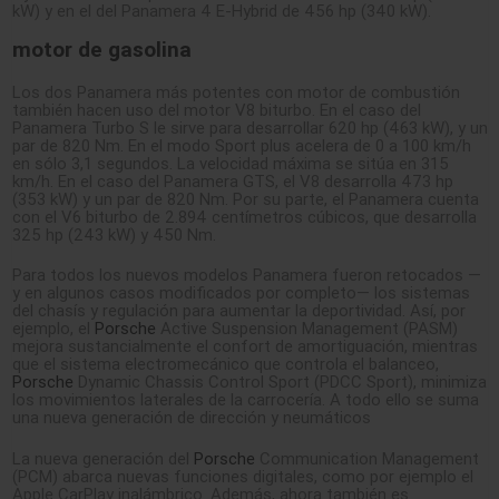
kW) y en el del Panamera 4 E-Hybrid de 456 hp (340 kW).
motor de gasolina
Los dos Panamera más potentes con motor de combustión
también hacen uso del motor V8 biturbo. En el caso del
Panamera Turbo S le sirve para desarrollar 620 hp (463 kW), y un
par de 820 Nm. En el modo Sport plus acelera de 0 a 100 km/h
en sólo 3,1 segundos. La velocidad máxima se sitúa en 315
km/h. En el caso del Panamera GTS, el V8 desarrolla 473 hp
(353 kW) y un par de 820 Nm. Por su parte, el Panamera cuenta
con el V6 biturbo de 2.894 centímetros cúbicos, que desarrolla
325 hp (243 kW) y 450 Nm.
Para todos los nuevos modelos Panamera fueron retocados —
y en algunos casos modificados por completo— los sistemas
del chasís y regulación para aumentar la deportividad. Así, por
ejemplo, el
Porsche
Active Suspension Management (PASM)
mejora sustancialmente el confort de amortiguación, mientras
que el sistema electromecánico que controla el balanceo,
Porsche
Dynamic Chassis Control Sport (PDCC Sport), minimiza
los movimientos laterales de la carrocería. A todo ello se suma
una nueva generación de dirección y neumáticos
La nueva generación del
Porsche
Communication Management
(PCM) abarca nuevas funciones digitales, como por ejemplo el
Apple CarPlay inalámbrico. Además, ahora también es