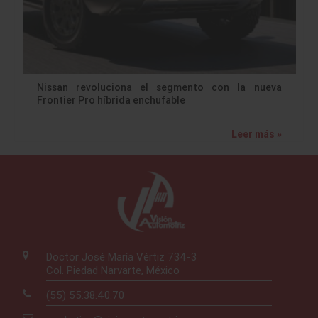
Nissan revoluciona el segmento con la nueva
Frontier Pro híbrida enchufable
Leer más »
Doctor José María Vértiz 734-3
Col. Piedad Narvarte, México
(55) 55.38.40.70