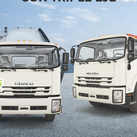
 160 mil kilómetros.
266 libras-pie (360 Nm) de torque casi instantáneo con una acelera
que permite al conductor convertir de manera activa la energía ci
ción con faros delanteros LED con IntelliBeam®, así como
es secuenciales de direccionales.
condicionado con ventilas traseras fueron integrados con interfaces
ema de infoentretenimiento con pantalla táctil a color de 10.2” prese
bles en el clúster de instrumentos reconfigurable de 8” a color.
ncluye atributos de seguridad y tecnologías avanzadas de asistenci
colisión frontal, asistente de mantenimiento de carril con adverte
do con detección de peatón delantero, alerta de tráfico cruzado tras
ón trasera HD.
co de estabilidad StabiliTrak y ABS en las cuatro ruedas.
ogía 4G LTE para conectar hasta 7 dispositivos al mismo tiempo y 
emergencia, robo del vehículo o accidentes, también brinda todo 
bles.