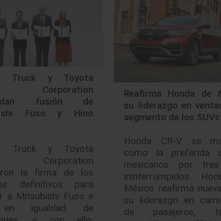
er Truck y Toyota
r Corporation
Reafirma Honda de 
lidan fusión de
su liderazgo en venta
bishi Fuso y Hino
segmento de los SUVs
Honda CR-V se man
er Truck y Toyota
como la preferida 
r Corporation
mexicanos por tre
aron la firma de los
ininterrumpidos. Ho
os definitivos para
México reafirma nuev
r a Mitsubishi Fuso e
su liderazgo en cami
 en igualdad de
de pasajeros, ta
iones, y con ello,