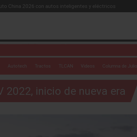
lones de autos eléctricos y acelera su estrategia global
4X conquista la Ruta del Oso en México
icio “59 minutos o gratis” y sacude la postventa automotriz.
SUV híbrido de más de 1,000 km
Autotech
Tractos
TLCAN
Videos
Columna de Julio
 2022, inicio de nueva era