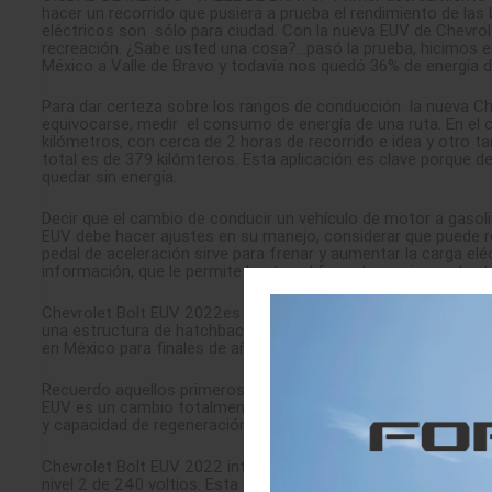
hacer un recorrido que pusiera a prueba el rendimiento de las b
eléctricos son
sólo para ciudad. Con la nueva EUV de Chevrole
recreación. ¿Sabe usted una cosa?…pasó la prueba, hicimos el 
México a Valle de Bravo y todavía nos quedó 36% de energía di
Para dar certeza sobre los rangos de conducción
la nueva C
equivocarse, medir
el consumo de energía de una ruta. En el 
kilómetros, con cerca de 2 horas de recorrido e idea y otro 
total es de 379 kilómteros. Esta aplicación es clave porque des
quedar sin energía.
Decir que el cambio de conducir un vehículo de motor a gasolin
EUV debe hacer ajustes en su manejo, considerar que puede re
pedal de aceleración sirve para frenar y aumentar la carga elé
información, que le permite hasta calificar el manejo y sobret
Chevrolet Bolt EUV 2022es la primer SUV totalmente eléctrico
una estructura de hatchback. Paradójicamente, ahora Chevrol
en México para finales de año.
Recuerdo aquellos primeros ensayos con un modelo llamado EV 
EUV es un cambio totalmente radical. Se distingue por su tecn
y capacidad de regeneración de energía,
materializa la visió
Chevrolet Bolt EUV 2022 integra un nuevo cargador dual para 
nivel 2 de 240 voltios. Esta última configuración ayuda a obt