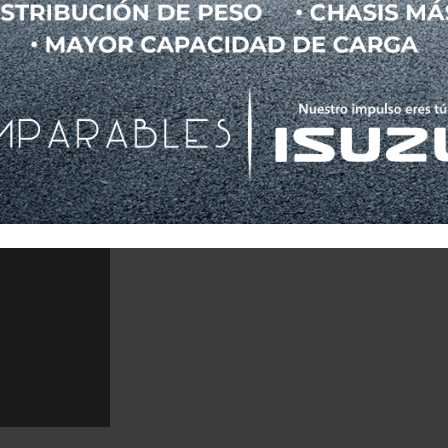
nsamble de GM en Lake Orion, Michigan, está disponible en los Dist
ajara, Querétaro, Toluca y Puebla en 5 colores exteriores con un pr
ancial, se ofrecerán planes de financiamiento y arrendamiento con 
ganche.
irán sin costo la instalación de un cargador nivel 2 de 240 V en su 
talles de este beneficio pueden ser consultados en
www.chevroletel