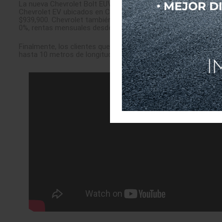
La nueva Chevrolet Bolt EUV 2022, producida en la Planta de E
Chevrolet EV ubicados en Ciudad de México, Monterrey, Guadal
$939,900. Chevrolet también informó que, a través de GM Fin
0%, rentas mensuales desde $15,800, así como planes sin en
Finalmente, los clientes que adquieran una Bolt EUV 2022 recib
hasta 10 metros de longitud desde la toma eléctrica. Más de