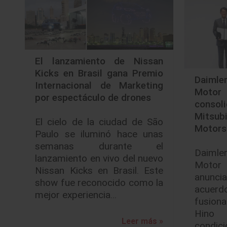
El lanzamiento de Nissan
Kicks en Brasil gana Premio
Daiml
Internacional de Marketing
Moto
por espectáculo de drones
conso
Mitsu
El cielo de la ciudad de São
Motors
Paulo se iluminó hace unas
semanas durante el
Daiml
lanzamiento en vivo del nuevo
Moto
Nissan Kicks en Brasil. Este
anunci
show fue reconocido como la
acuerd
mejor experiencia…
fusiona
Hino
Leer más »
condic