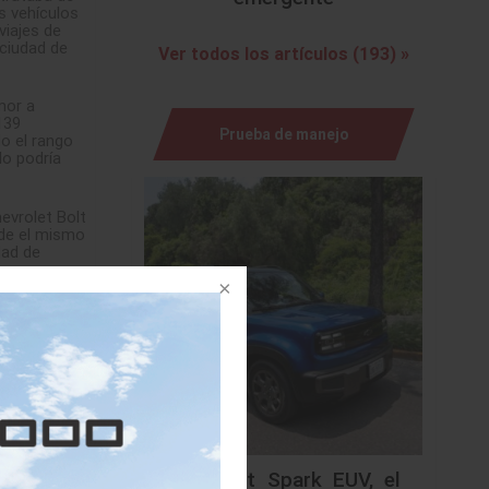
os vehículos
viajes de
 ciudad de
Ver todos los artículos (193) »
mor a
139
Prueba de manejo
o el rango
lo podría
evrolet Bolt
de el mismo
dad de
f. Es decir
ar el Ariya
hevrolet Bolt
e conducción
o adicional
Chevrolet Spark EUV, el
te que la