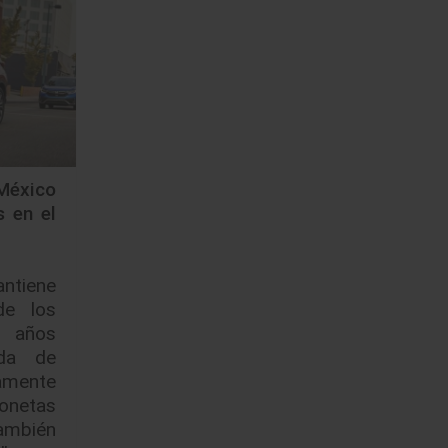
México
s en el
tiene
de los
s años
nda de
amente
onetas
mbién