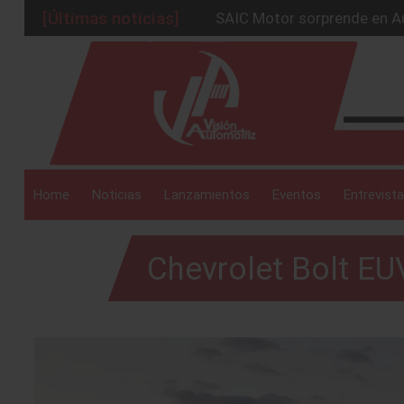
[Últimas noticias]
BMW Group alcanza los 2 mil
La Nissan Frontier V6 PRO-
_drop_down
Kia lanza en México el serv
GAC sacude México con un 
_drop_down
Home
Noticias
Lanzamientos
Eventos
Entrevista
Chevrolet Bolt EUV
_drop_down