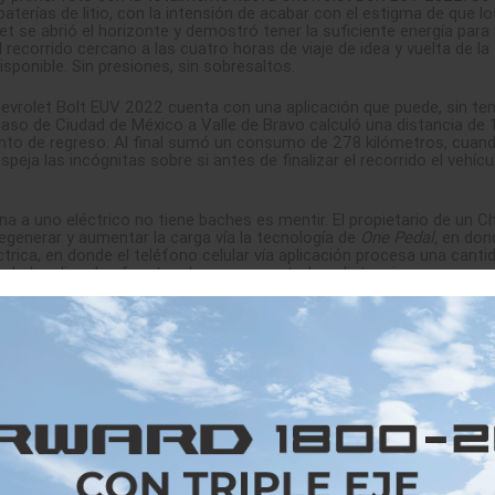
aterías de litio, con la intensión de acabar con el estigma de que l
t se abrió el horizonte y demostró tener la suficiente energía para 
recorrido cercano a las cuatro horas de viaje de idea y vuelta de la
sponible. Sin presiones, sin sobresaltos.
hevrolet Bolt EUV 2022 cuenta con una aplicación que puede, sin te
caso de Ciudad de México a Valle de Bravo calculó una distancia de 
tanto de regreso. Al final sumó un consumo de 278 kilómetros, cuand
peja las incógnitas sobre si antes de finalizar el recorrido el vehícu
a a uno eléctrico no tiene baches es mentir. El propietario de un Ch
generar y aumentar la carga vía la tecnología de
One Pedal,
en don
ctrica, en donde el teléfono celular vía aplicación procesa una canti
odo localizar las fuentes de carga, con todo y distancia.
. Antes habían lanzado el Bolt, que competía más con el Nissan Lea
et se adelanta y lanza
Bolt EUV, mientras que Nissan podría present
en la década de los 90s. De aquel concepto a la realización del C
ología, espacio interior y, especialmente, por su excelente rango d
n de GM de alcanzar un futuro con Cero Emisiones.
el hogar, con lo que ofrece un enchufe estándar de 120 voltios y un
ener de 0 a 100% de carga en tan solo 8 horas. Esta tecnología permi