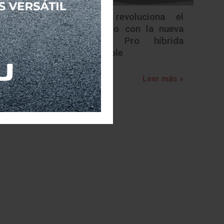
ribuidores
ecio de
Nissan revoluciona el
tasa desde
segmento con la nueva
Frontier Pro híbrida
hogar, de
enchufable
ectricos.mx.E
Leer más »