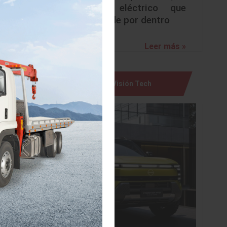
urbano eléctrico que
sorprende por dentro
ción de 0 a
nética en
Leer más »
Visión Tech
 limpias e
nta vistas en
a al
ncia de
ero, visión
aprovechar
el soporte al