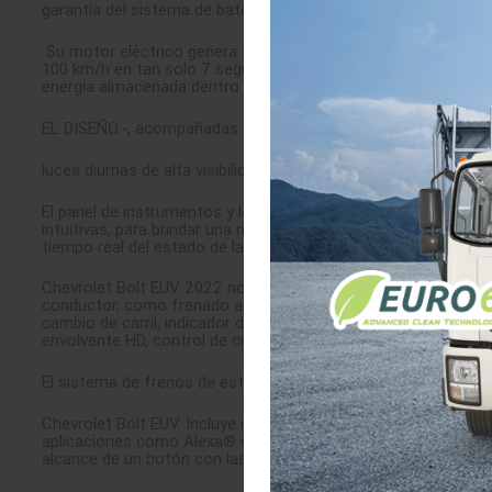
garantía del sistema de baterías de Chevrolet sea de 8 años o
Su motor eléctrico genera 200 caballos de fuerza (150 kW) y 
100 km/h en tan solo 7 segundos. Regeneración bajo demanda, 
energía almacenada dentro de la batería.
EL DISEÑO.-, acompañadas de una parrilla esculpida e ilumina
luces diurnas de alta visibilidad que funcionan como indicador
El panel de instrumentos y los controles de asientos y aire a
intuitivas, para brindar una mejor experiencia a bordo. El sist
tiempo real del estado de la batería, con más detalles disponi
Chevrolet Bolt EUV 2022 no es considerado inteligente, pero i
conductor, como frenado automático de emergencia, alerta de 
cambio de carril, indicador de distancia de seguimiento, frena
envolvente HD, control de crucero adaptativo y cámara de visi
El sistema de frenos de esta SUV cuenta con control electróni
Chevrolet Bolt EUV. Incluye un hotspot de Wi-Fi® con tecnol
aplicaciones como Alexa® de Amazon o Spotify®. En casos de 
alcance de un botón con las asistencias tecnológicas disponi