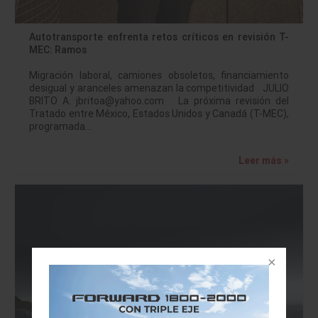
Autotransporte enfrenta retos críticos en revisión T-
MEC: Ramos
Migración laboral, camiones obsoletos, financiamiento
desigual y aranceles amenazan la competitividad JULIO
BRITO A. jbritoa@yahoo.com La próxima revisión del
Tratado entre México, Estados Unidos y Canadá (T-MEC),
programada…
Leer más »