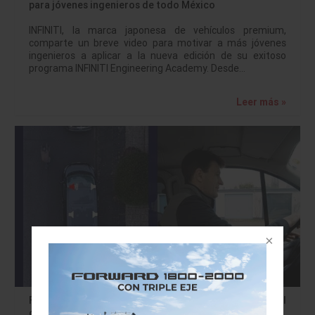
para jóvenes ingenieros de todo México
INFINITI, la marca japonesa de vehículos premium,
comparte un breve video para motivar a más jóvenes
ingenieros a aplicar a la nueva edición de su exitoso
programa INFINITI Engineering Academy. Desde…
Leer más »
Ford desarrolla nuevas alertas inteligentes para el
conductor