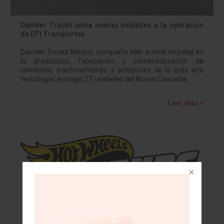
Daimler Trucks suma nuevas unidades a la operación
de DTI Transportes
Daimler Trucks México, compañía líder a nivel mundial en
la producción, fabricación y comercialización de
camiones, tractocamiones y autobuses de la más alta
tecnología, entregó 27 unidades del Nuevo Cascadia…
Leer más »