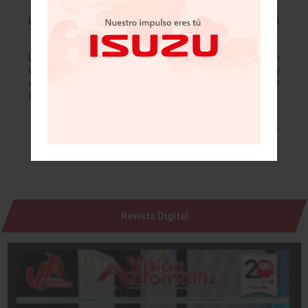
LLEGA LA TERCER EDICIÓN DE HOT WHEELS LEGENDS
TOUR A MÉXICO
La marca del juguete más vendido del mundo busca un
vehículo customizado a escala real con espíritu propio y
autenticidad digno de convertirse en un Hot Wheels
escala 1:64 y…
Leer más »
Revista Digital