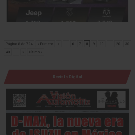
Página 8 de 724
« Primero
«
...
6
7
8
9
10
...
20
30
40
...
»
Último »
Revista Digital