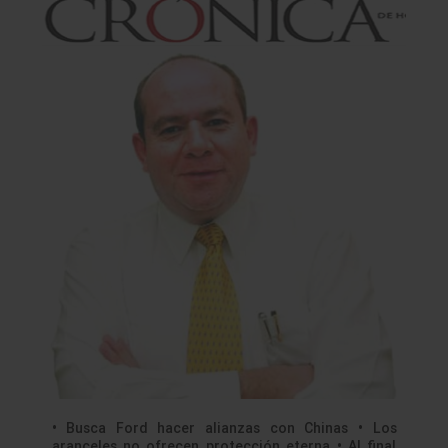
• Busca Ford hacer alianzas con Chinas • Los
aranceles no ofrecen protección eterna • Al final