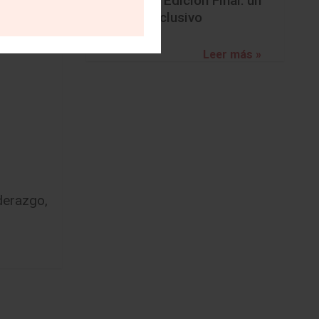
BMW Z4 Edición Final: un
adiós exclusivo
Leer más »
iderazgo
,