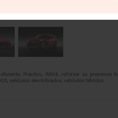
eficiente
,
Práctico
,
RAV4
,
reforzar su presencia l
DOS
,
vehículos electrificados
,
vehículos híbridos