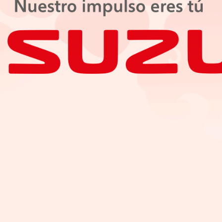
e con bajo consumo y menores emisiones, en línea
 equipada con
Toyota Safety Sense 4.0
, que incluye
ocimiento de señales, lo que la posiciona como un
 variantes Core (urbana), Rugged (aventurera) 
focada en eficiencia y practicidad.
u liderazgo, sino que se adelanta al futuro de la mo