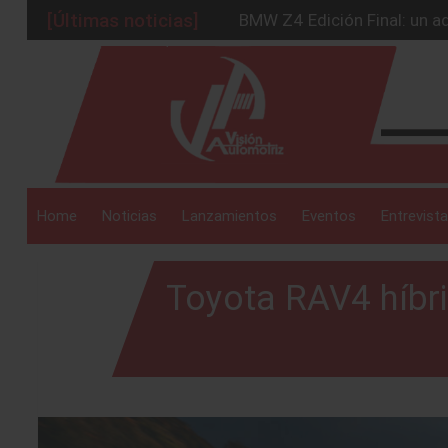
BMW Z4 Edición Final: un ad
[Últimas noticias]
Ford Edge Híbrida: la SUV q
_drop_down
Ventas se estabilizan: INEG
Será 2026, año de evolución
Chirey lanzará su primera p
_drop_down
Home
Noticias
Lanzamientos
Eventos
Entrevista
Toyota RAV4 híbr
_drop_down