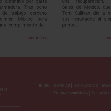
o distintivo por parte
una recuperación, 
armadora. Tras ocho
Sales de México, que 
de trabajo cercano
Tom Sullivan dio a c
aimler México para
sus resultados al cie
r el cumplimiento de…
primer…
Leer más »
Lee
INICIO
NOTICIAS
ENTREVISTAS
EVE
734-3
Términos y condiciones
Política de pr
o