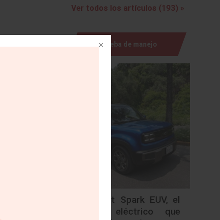
Ver todos los artículos (193) »
Prueba de manejo
éxico. A
zaciones
edió con
o de que
aire más
forma de
interfaz
Chevrolet Spark EUV, el
urbano eléctrico que