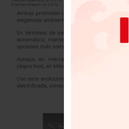
Tracción delantera
con 226 hp
Tracción integral
con 236 hp
Ambas prometen un rendimiento sobresalient
exigencias ambientales globales.
En términos de seguridad, la RAV4 llegará
automático, mantenimiento de carril y recon
opciones más completas de su categoría.
Aunque en mercados internacionales habrá
(deportiva), en México se espera una oferta en
Con esta evolución, Toyota no solo reafirma s
electrificada, conectada y segura.