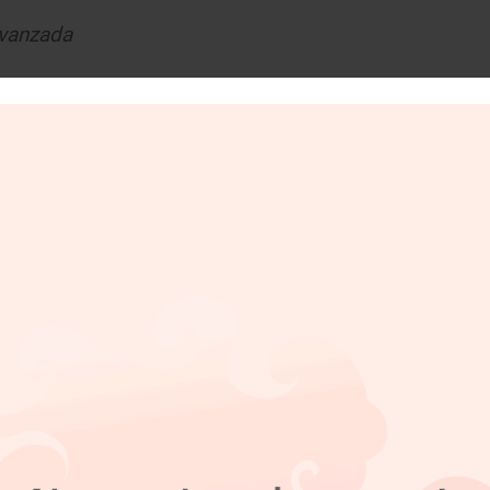
avanzada
después en el segmento de las SUV compactas en M
ueva generación apostará exclusivamente por motori
 motores a gasolina convencionales, tal y como suc
a fecha de lanzamiento aún no está definida, per
rilla tipo “hammerhead”, faros en forma de “C” y un 
 también tecnológico. La RAV4 integrará la plata
zaciones remotas (OTA), asistentes virtuales y una 