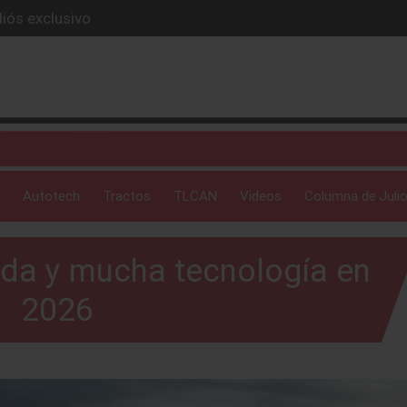
iós exclusivo
ue evoluciona
I
 profunda: Peñafiel
ick-up en 2026
Autotech
Tractos
TLCAN
Videos
Columna de Julio
ida y mucha tecnología en
2026