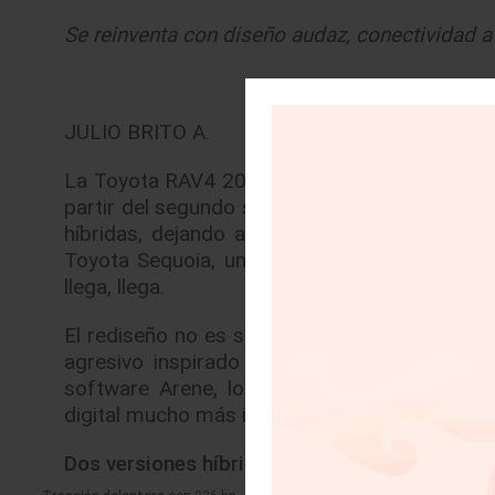
Se reinventa con diseño audaz, conectividad 
JULIO BRITO A.
La Toyota RAV4 2026 marcará un antes y un 
partir del segundo semestre de 2025, esta n
híbridas, dejando atrás definitivamente los
Toyota Sequoia, una SUV de mayor tamaño. L
llega, llega.
El rediseño no es solo estético —con una par
agresivo inspirado en el nuevo Camry— sino
software Arene, lo que le permitirá actuali
digital mucho más intuitiva.
Dos versiones híbridas estarán disponibles
: