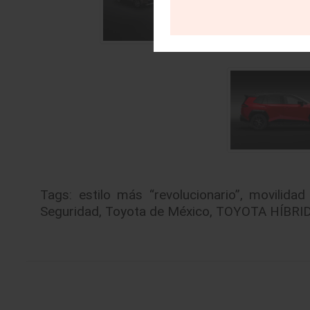
Tags:
estilo más “revolucionario”
,
movilidad 
Seguridad
,
Toyota de México
,
TOYOTA HÍBRI