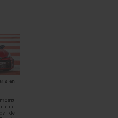
ris en
motriz
iento
jos de