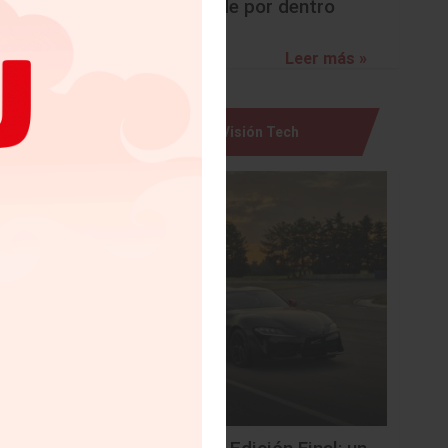
sorprende por dentro
 con las
Leer más »
 frenado
Visión Tech
a de las
y Sport
vilidad: