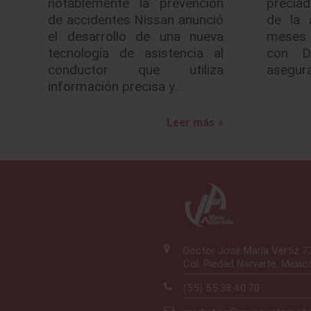
notablemente la prevención
preciad
de accidentes Nissan anunció
de la 
el desarrollo de una nueva
meses 
tecnología de asistencia al
con D
conductor que utiliza
asegura
información precisa y…
Leer más »
Doctor José María Vértiz 
Col. Piedad Narvarte, Méxic
(55) 55.38.40.70