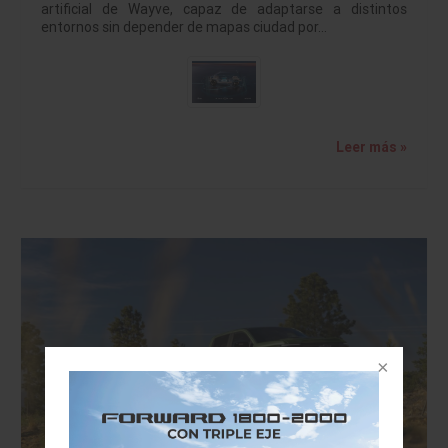
artificial de Wayve, capaz de adaptarse a distintos
entornos sin depender de mapas ciudad por…
Leer más »