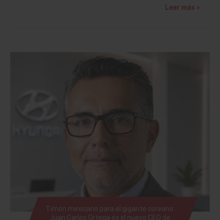
Leer más »
Timón mexicano para el gigante coreano:
Juan Carlos Ortega es el nuevo CEO de