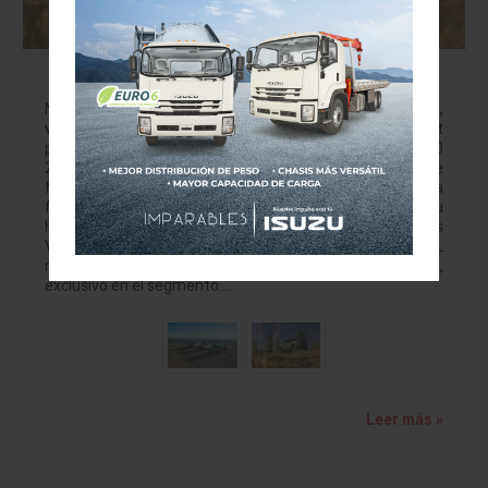
Silverado 1500 2027 eleva potencia,
tecnología y trabajo
Nueva pickup combina motores V8, cabina digital,
versiones off-road y enfoque comercial Chevrolet
presentó en Estados Unidos la nueva Silverado 1500
2027, una pickup que busca reafirmar el legado de
fuerza, durabilidad y capacidad de trabajo de la marca. La
firma la define como la Silverado más poderosa de su
historia, apoyada en una nueva generación de motores
V8 de 5.7 y 6.6 litros, además del motor TurboMax 2.7L
mejorado y el conocido Duramax 3.0L Turbo-Diesel,
exclusivo en el segmento.…
Leer más »