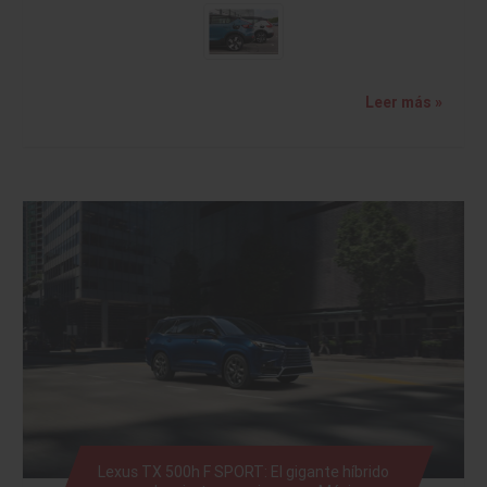
Leer más »
Lexus TX 500h F SPORT: El gigante híbrido