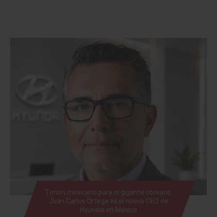
Timón mexicano para el gigante coreano:
Juan Carlos Ortega es el nuevo CEO de
Hyundai en México