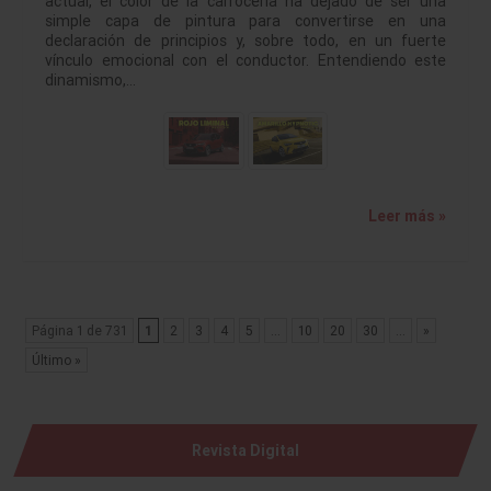
actual, el color de la carrocería ha dejado de ser una
simple capa de pintura para convertirse en una
declaración de principios y, sobre todo, en un fuerte
vínculo emocional con el conductor. Entendiendo este
dinamismo,…
Leer más »
Página 1 de 731
1
2
3
4
5
...
10
20
30
...
»
Último »
Revista Digital