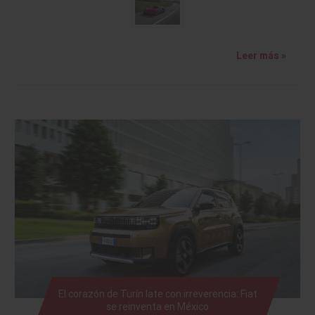
Leer más »
El corazón de Turín late con irreverencia: Fiat
se reinventa en México