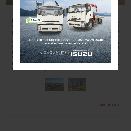
Silverado 1500 2027 eleva potencia,
tecnología y trabajo
Nueva pickup combina motores V8, cabina digital,
versiones off-road y enfoque comercial Chevrolet
presentó en Estados Unidos la nueva Silverado 1500
2027, una pickup que busca reafirmar el legado de
fuerza, durabilidad y capacidad de trabajo de la marca. La
firma la define como la Silverado más poderosa de su
historia, apoyada en una nueva generación de motores
V8 de 5.7 y 6.6 litros, además del motor TurboMax 2.7L
mejorado y el conocido Duramax 3.0L Turbo-Diesel,
exclusivo en el segmento.…
Leer más »