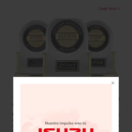
Leer más »
Toyota de México, primer lugar en satisfacción al
cliente
Mientras que a nivel mundial se espera una recuperación
en 2023 de la industria automotriz, a niveles de 2019,
antes de la pandemia de covid-19, México deberá esperar
hasta el…