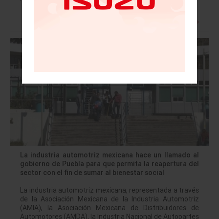
Leer más »
La industria automotriz mexicana hace un llamado al
gobierno de Puebla para que permita la reapertura del
sector con el fin de sumar al bienestar social
La industria automotriz mexicana, representada a través
de la Asociación Mexicana de la Industria Automotriz
(AMIA), la Asociación Mexicana de Distribuidores de
Automotores (AMDA), la Industria Nacional de Autopartes