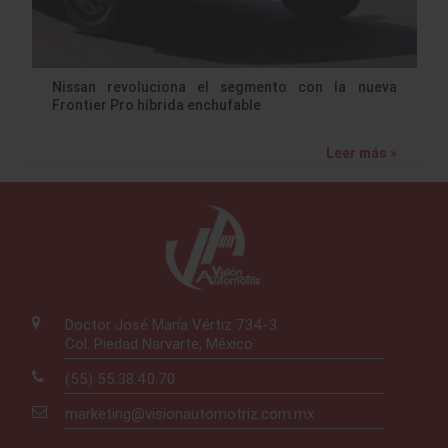
Nissan revoluciona el segmento con la nueva
Frontier Pro híbrida enchufable
Leer más »
Doctor José María Vértiz 734-3
Col. Piedad Narvarte, México
(55) 55.38.40.70
marketing@visionautomotriz.com.mx