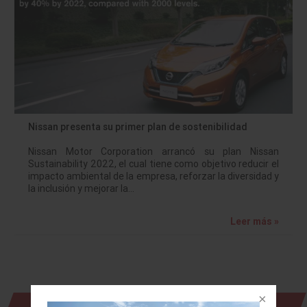
Nissan presenta su primer plan de sostenibilidad
Nissan Motor Corporation arrancó su plan Nissan
Sustainability 2022, el cual tiene como objetivo reducir el
impacto ambiental de la empresa, reforzar la diversidad y
la inclusión y mejorar la…
Leer más »