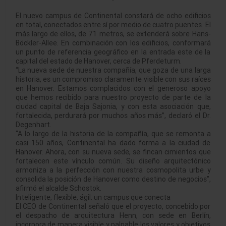
El nuevo campus de Continental constará de ocho edificios
en total, conectados entre sí por medio de cuatro puentes. El
más largo de ellos, de 71 metros, se extenderá sobre Hans-
Böckler-Allee. En combinación con los edificios, conformará
un punto de referencia geográfico en la entrada este de la
capital del estado de Hanover, cerca de Pferdeturm.
“La nueva sede de nuestra compañía, que goza de una larga
historia, es un compromiso claramente visible con sus raíces
en Hanover. Estamos complacidos con el generoso apoyo
que hemos recibido para nuestro proyecto de parte de la
ciudad capital de Baja Sajonia, y con esta asociación que,
fortalecida, perdurará por muchos años más”, declaró el Dr.
Degenhart.
“A lo largo de la historia de la compañía, que se remonta a
casi 150 años, Continental ha dado forma a la ciudad de
Hanover. Ahora, con su nueva sede, se fincan cimientos que
fortalecen este vínculo común. Su diseño arquitectónico
armoniza a la perfección con nuestra cosmopolita urbe y
consolida la posición de Hanover como destino de negocios”,
afirmó el alcalde Schostok.
Inteligente, flexible, ágil: un campus que conecta
El CEO de Continental señaló que el proyecto, concebido por
el despacho de arquitectura Henn, con sede en Berlín,
incorpora de manera visible y palpable los valores y objetivos