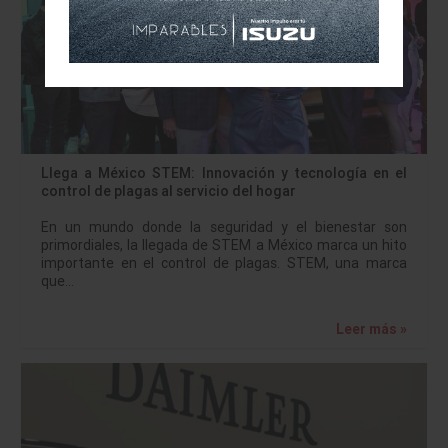
Llega a México STEM: Innovación y tecnología en el
control de plagas al servicio del hogar
En un mundo donde la seguridad y el bienestar son
primordiales, la llegada de STEM a México marca un hito
importante en el control de plagas. STEM, una marca
que…
Leer más »