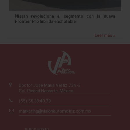
Nissan revoluciona el segmento con la nueva
Frontier Pro híbrida enchufable
Leer más »
Doctor José María Vértiz 734-3
Col. Piedad Narvarte, México
(55) 55.38.40.70
marketing@visionautomotriz.com.mx
DIRECTORIO