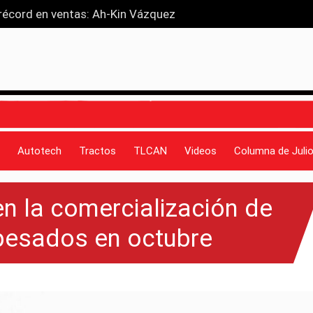
 récord en ventas: Ah-Kin Vázquez
 con movilidad accesible
van que entiende a las familias
san en sudáfrica
 propio eje
Autotech
Tractos
TLCAN
Videos
Columna de Julio
n la comercialización de
pesados en octubre