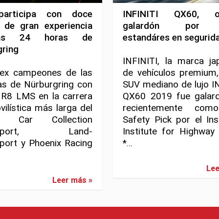
participa con doce
INFINITI QX60, ob
s de gran experiencia
galardón por a
as 24 horas de
estandáres en segurid
gring
INFINITI, la marca ja
ex campeones de las
de vehículos premium,
as de Nürburgring con
SUV mediano de lujo I
 R8 LMS en la carrera
QX60 2019 fue galar
ilística más larga del
recientemente com
. Car Collection
Safety Pick por el In
rsport, Land-
Institute for Highway
port y Phoenix Racing
*…
Lee
Leer más »