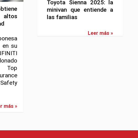
Toyota Sienna 2025: la
tiene
minivan que entiende a
ltos
las familias
ad
Leer más »
ponesa
 en su
NFINITI
donado
o Top
surance
 Safety
r más »