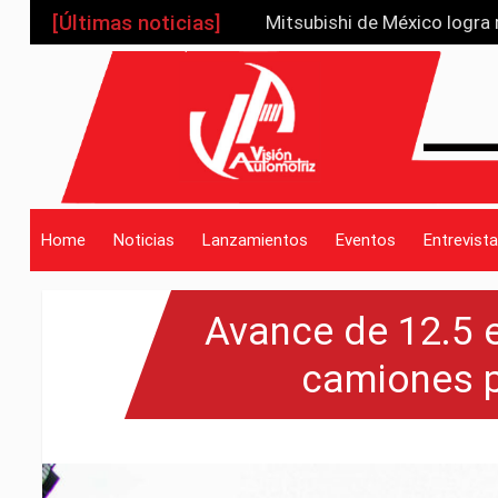
[Últimas noticias]
Mitsubishi de México logra
Nissan consolida liderazgo
_drop_down
Toyota Sienna 2025: la mini
Chery compra planta de Nis
JETOUR G700, gira sobre su
_drop_down
Home
Noticias
Lanzamientos
Eventos
Entrevista
Avance de 12.5 e
_drop_down
camiones 