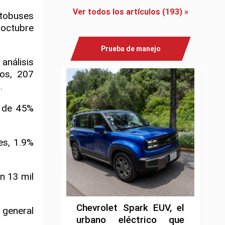
Ver todos los artículos (193) »
utobuses
 octubre
Prueba de manejo
análisis
os, 207
.
e de 45%
es, 1.9%
n 13 mil
Chevrolet Spark EUV, el
n general
urbano eléctrico que