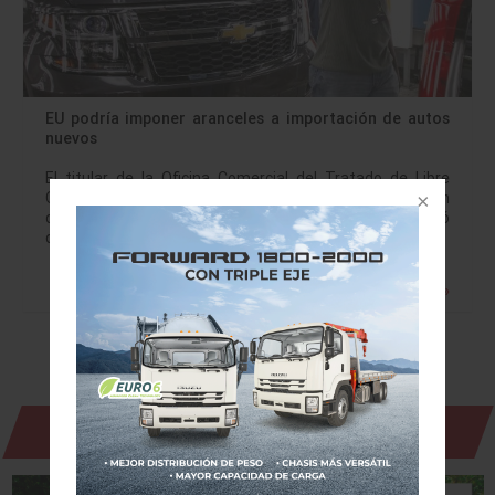
EU podría imponer aranceles a importación de autos
nuevos
El titular de la Oficina Comercial del Tratado de Libre
Comercio de América del Norte (TLCAN) en Washington
de la Secretaría de Economía, Guillermo Malpica, reveló
que el gobierno estadunidense…
Leer más »
Revista Digital