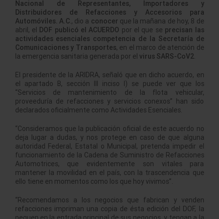
Nacional de Representantes, Importadores y
Distribuidores de Refacciones y Accesorios para
Automóviles. A.C
., dio a
conocer
que la mañana de hoy, 8 de
abril, el
DOF publicó el ACUERDO
por el que se
precisan las
actividades esenciales competencia de la Secretaría de
Comunicaciones y Transportes
, en el marco de atención de
la emergencia sanitaria generada por el
virus SARS-CoV2
.
El presidente de la ARIDRA, señaló que en dicho acuerdo, en
el apartado B, sección III inciso I) se puede ver que los
“Servicios de mantenimiento de la flota vehicular,
proveeduría de refacciones y servicios conexos” han sido
declarados oficialmente como Actividades Esenciales.
“Consideramos que la publicación oficial de este acuerdo no
deja lugar a dudas, y nos protege en caso de que alguna
autoridad Federal, Estatal o Municipal, pretenda impedir el
funcionamiento de la Cadena de Suministro de Refacciones
Automotrices, que evidentemente son vitales para
mantener la movilidad en el país, con la trascendencia que
ello tiene en momentos como los que hoy vivimos”.
“Recomendamos a los negocios que fabrican y venden
refacciones impriman una copia de ésta edición del DOF, la
peguen en la entrada principal de sus negocios, y tengan a la