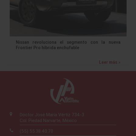
Nissan revoluciona el segmento con la nueva
Frontier Pro híbrida enchufable
Leer más »
Doctor José María Vértiz 734-3
Col. Piedad Narvarte, México
(55) 55.38.40.70