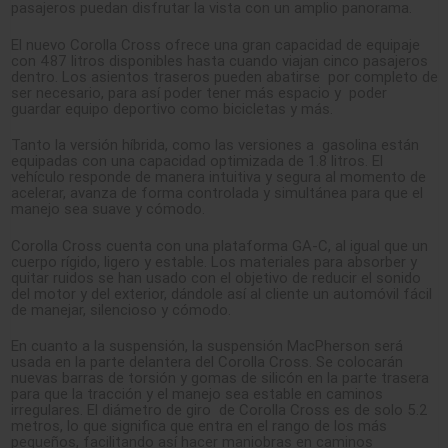
pasajeros puedan disfrutar la vista con un amplio panorama.
El nuevo Corolla Cross ofrece una gran capacidad de equipaje
con 487 litros disponibles hasta cuando viajan cinco pasajeros
dentro. Los asientos traseros pueden abatirse por completo de
ser necesario, para así poder tener más espacio y poder
guardar equipo deportivo como bicicletas y más.
Tanto la versión híbrida, como las versiones a gasolina están
equipadas con una capacidad optimizada de 1.8 litros. El
vehículo responde de manera intuitiva y segura al momento de
acelerar, avanza de forma controlada y simultánea para que el
manejo sea suave y cómodo.
Corolla Cross cuenta con una plataforma GA-C, al igual que un
cuerpo rígido, ligero y estable. Los materiales para absorber y
quitar ruidos se han usado con el objetivo de reducir el sonido
del motor y del exterior, dándole así al cliente un automóvil fácil
de manejar, silencioso y cómodo.
En cuanto a la suspensión, la suspensión MacPherson será
usada en la parte delantera del Corolla Cross. Se colocarán
nuevas barras de torsión y gomas de silicón en la parte trasera
para que la tracción y el manejo sea estable en caminos
irregulares. El diámetro de giro de Corolla Cross es de solo 5.2
metros, lo que significa que entra en el rango de los más
pequeños, facilitando así hacer maniobras en caminos