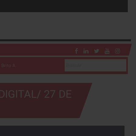
dai en México
 Brito A.
IGITAL/ 27 DE