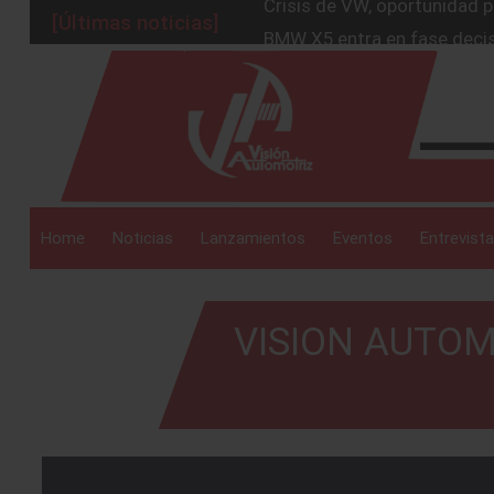
[Últimas noticias]
BMW X5 entra en fase decis
El rugido de una leyenda: e
_drop_down
Timón mexicano para el gig
Geely acelera ventas y con
Crisis de VW, oportunidad 
_drop_down
Home
Noticias
Lanzamientos
Eventos
Entrevista
VISION AUTOM
_drop_down