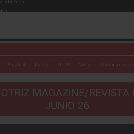
iva
l Mazda 787B vuelve a encender Le Mans.
ante coreano: Juan Carlos Ortega es el nuevo CEO de Hyun
solida expansión
para México
Autotech
Tractos
TLCAN
Videos
Columna de Julio
OTRIZ MAGAZINE/REVISTA D
JUNIO 26