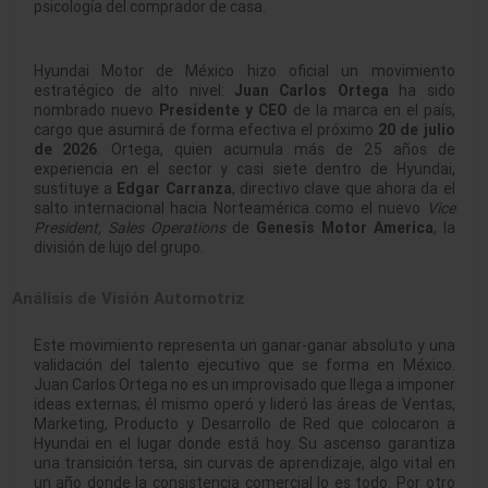
psicología del comprador de casa.
Hyundai Motor de México hizo oficial un movimiento
estratégico de alto nivel:
Juan Carlos Ortega
ha sido
nombrado nuevo
Presidente y CEO
de la marca en el país,
cargo que asumirá de forma efectiva el próximo
20 de julio
de 2026
. Ortega, quien acumula más de 25 años de
experiencia en el sector y casi siete dentro de Hyundai
,
sustituye a
Edgar Carranza
, directivo clave que ahora da el
salto internacional hacia Norteamérica como el nuevo
Vice
President, Sales Operations
de
Genesis Motor America
, la
división de lujo del grupo
.
Análisis de Visión Automotriz
Este movimiento representa un ganar-ganar absoluto y una
validación del talento ejecutivo que se forma en México.
Juan Carlos Ortega no es un improvisado que llega a imponer
ideas externas; él mismo operó y lideró las áreas de Ventas,
Marketing, Producto y Desarrollo de Red que colocaron a
Hyundai en el lugar donde está hoy
. Su ascenso garantiza
una transición tersa, sin curvas de aprendizaje, algo vital en
un año donde la consistencia comercial lo es todo. Por otro