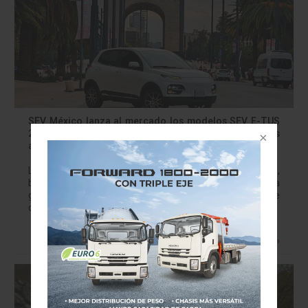
SEV México lanza al mercado los modelos SEV E-TUS
2024 y SEV E-WAN Cross 2023, los eléctricos más
accesibles del mercado
La compañía mexicana Solarever Electric Vehicles (SEV),
busca convertirse en la marca automotriz que ofrezca la
gama de vehículos eléctricos mas completa y accesible
del mercado, y para ello lanza…
Leer más »