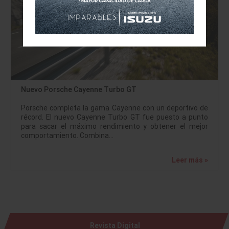
Nuevo Porsche Cayenne Turbo GT
Porsche completa la gama Cayenne con un deportivo de
récord. El nuevo Cayenne Turbo GT fue puesto a punto
para sacar el máximo rendimiento y obtener el mejor
comportamiento. Combina…
Leer más »
Revista Digital