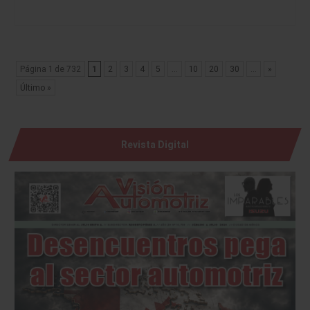
Página 1 de 732
1
2
3
4
5
...
10
20
30
...
»
Último »
Revista Digital