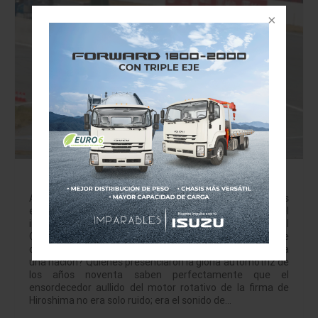
El rugido de una leyenda: el Mazda 787B
vuelve a encender Le Mans.
A 35 años de hacer historia como el primer auto japonés
en conquistar la mítica prueba de resistencia, el
indomable monstruo de motor rotativo regresa al
Circuito de la Sarthe. ¿Puede el sonido de un motor de
carreras evocar la nostalgia y el triunfo absoluto de toda
una nación? Quienes presenciaron la gloria automotriz de
los años noventa saben perfectamente que el
ensordecedor aullido del motor rotativo de la firma de
Hiroshima no era solo ruido; era el sonido de…