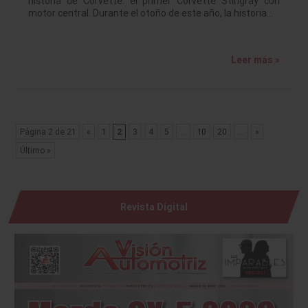
historia de Corvette: el primer Corvette Stingray con
motor central. Durante el otoño de este año, la historia…
Leer más »
Página 2 de 21
«
1
2
3
4
5
...
10
20
...
»
Último »
Revista Digital