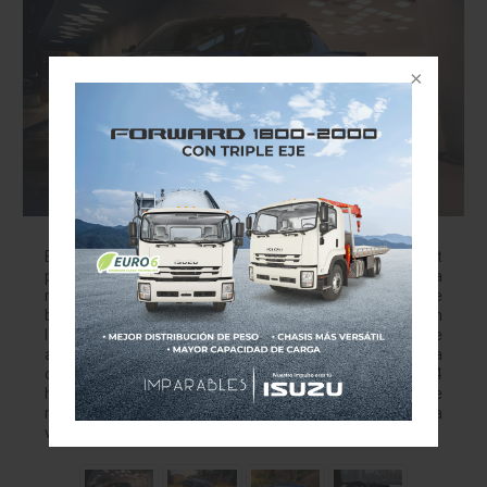
La nueva Chevrolet Silverado RST EV
Equipada con innovaciones de alta tecnología Chevrolet
presentó Silverado EV (vehículo eléctrico) 2024, la
reinvención del producto más vendido de la marca, que
brinda la potencia y capacidad esperadas en
las pickups de Chevrolet, al otorgar: Un rango de
autonomía estimado por GM de 644 km con una carga
completa en versiones Work Truck (WT) y RST Hasta 664
hp y más de 780 libras-pie de torque en el modo de
manejo Max Power Wide Open Watts disponible en la
versión RST,…