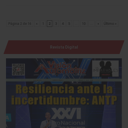
Página 2 de 16
«
1
2
3
4
5
...
10
...
»
Último »
Revista Digital