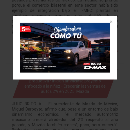
pesados provenientes de México. La medida sorprende
porque el comercio bilateral en este sector había sido
ejemplo de integración bajo el T-MEC: plantas en
territorio mexicano exportan más del 95% de su
producción hacia el mercado estadounidense, en una
relación simbiótica que parecía blindada de tensiones
políticas. El golpe llega en un momento delicado:…
Leer más »
Kokoro, la mayor inversión de Mazda no
productiva • Inician ambicioso proyecto
enfocado a la niñez • Crecerán las ventas de
autos 2% en 2025: Mazda
JULIO BRITO A. El presidente de Mazda de México,
Miguel Barbeyto, afirmó que, pese a un entorno de bajo
dinamismo económico, “el mercado automotriz
mexicano crecerá alrededor del 2% respecto al año
pasado, y Mazda también crecerá, poco, pero crecerá”.