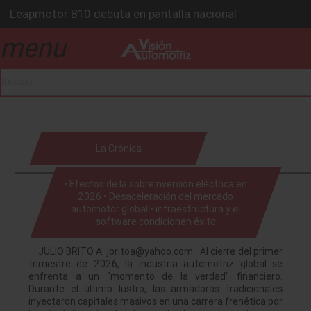
Leapmotor B10 debuta en pantalla nacional
Alfa Romeo Tonale 2026 acelera su ofensiva híbrida
menu
drop_down
KIA fabricará autos EV en Monterrey
Isuzu reta a Hilux y Frontier con una apuesta que conoce
Toyota y Joby aceleran movilidad aérea
drop_down
La Crónica
• Efectos de la sobreinversión eléctrica en
2026 • Desaceleración del mercado
automotor global • infraestructura y el
drop_down
software condicionan éxito
JULIO BRITO A. jbritoa@yahoo.com Al cierre del primer
trimestre de 2026, la industria automotriz global se
enfrenta a un "momento de la verdad" financiero.
Durante el último lustro, las armadoras tradicionales
inyectaron capitales masivos en una carrera frenética por