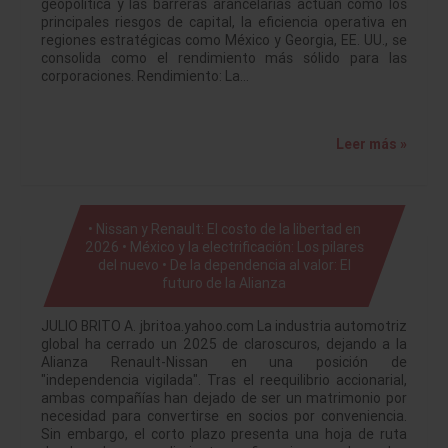
geopolítica y las barreras arancelarias actúan como los
principales riesgos de capital, la eficiencia operativa en
regiones estratégicas como México y Georgia, EE. UU., se
consolida como el rendimiento más sólido para las
corporaciones. Rendimiento: La…
Leer más »
• Nissan y Renault: El costo de la libertad en
2026 • México y la electrificación: Los pilares
del nuevo • De la dependencia al valor: El
futuro de la Alianza
JULIO BRITO A. jbritoa.yahoo.com La industria automotriz
global ha cerrado un 2025 de claroscuros, dejando a la
Alianza Renault-Nissan en una posición de
"independencia vigilada". Tras el reequilibrio accionarial,
ambas compañías han dejado de ser un matrimonio por
necesidad para convertirse en socios por conveniencia.
Sin embargo, el corto plazo presenta una hoja de ruta