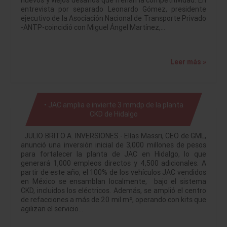
nuevos y viejos desafíos que frenan la competitividad. En
entrevista por separado Leonardo Gómez, presidente
ejecutivo de la Asociación Nacional de Transporte Privado
-ANTP-coincidió con Miguel Ángel Martínez,…
Leer más »
• JAC amplia e invierte 3 mmdp de la planta
CKD de Hidalgo
JULIO BRITO A. INVERSIONES.- Elías Massri, CEO de GML,
anunció una inversión inicial de 3,000 millones de pesos
para fortalecer la planta de JAC en Hidalgo, lo que
generará 1,000 empleos directos y 4,500 adicionales. A
partir de este año, el 100% de los vehículos JAC vendidos
en México se ensamblan localmente, bajo el sistema
CKD, incluidos los eléctricos. Además, se amplió el centro
de refacciones a más de 20 mil m², operando con kits que
agilizan el servicio…