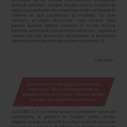
profundos de su historia. Electrificación, inteligencia
artificial, software, energías limpias, nuevos modelos de
negocio y redefinición del consumidor están cambiando la
manera en que concebimos la movilidad. En este
contexto, el Japón automotor —que durante años
pareció guardar silencio mientras el mundo discutía
baterías, autonomía y ecosistemas eléctricos— regresó a
escena con una declaración contundente: la innovación
japonesa no estaba dormida, estaba madurando. El…
Leer más »
Aranceles sin rumbo pega a los camiones
mexicanos • Retrocede exportación de
pesados 25.8% en 8 meses • Falta de claridad
en reglas de origen inhibe inversiones
JULIO BRITO A. Sin previo aviso ni justificación comercial
convincente, el gobierno de Estados Unidos decidió
imponer un arancel del 25% a la importación de camiones