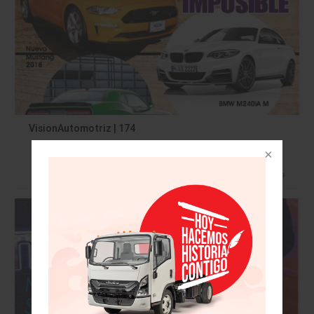
VisionAutomotriz | 174
Leer más »