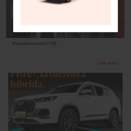
VisionAutomotriz | 185
Leer más »