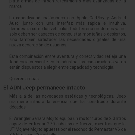
plataformas de infoentretenimiento más avanzadas de la
marca.
La conectividad inalámbrica con Apple CarPlay y Android
Auto, junto con una interfaz más rápida e intuitiva,
demuestra cómo los vehículos todoterreno modernos ya no
solo deben ser capaces de conquistar montañas o desiertos,
sino también satisfacer las necesidades digitales de una
nueva generación de usuarios.
Esta combinación entre aventura y conectividad refleja una
tendencia creciente en la industria: los consumidores ya no
están dispuestos a elegir entre capacidad y tecnología.
Quieren ambas.
El ADN Jeep permanece intacto
Más allá de las novedades estéticas y tecnológicas, Jeep
mantiene intacta la esencia que ha construido durante
décadas.
El Wrangler Sahara Mojito equipa un motor turbo de 2.0 litros
capaz de entregar 270 caballos de fuerza, mientras que la
JT Mojave Mojito apuesta por el reconocido Pentastar V6 de
3.6 litros con 285 caballos.