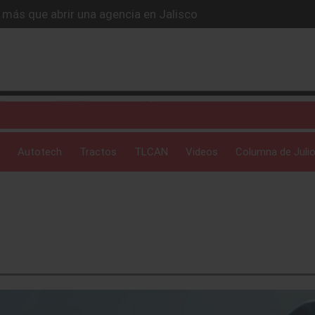
más que abrir una agencia en Jalisco
: logra el mejor mayo de ventas de su historia.
sa: Jeep revive la edición Mojito para los amantes de la ave
integra YouTube y Disney+ a las pantallas de las SUVs de G
igante, tracción total y el espacio que tu vida digital exige
Autotech
Tractos
TLCAN
Videos
Columna de Julio