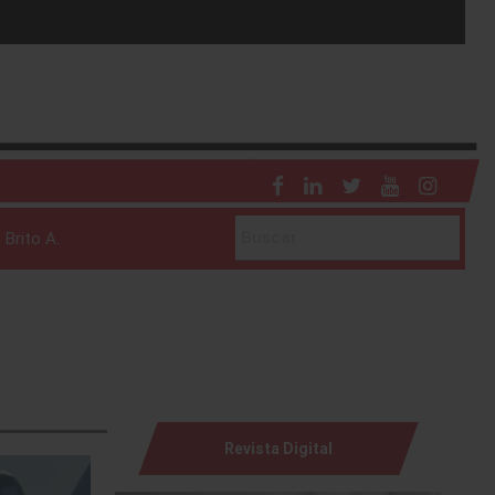
ntura.
eneral Motors
 Brito A.
Revista Digital