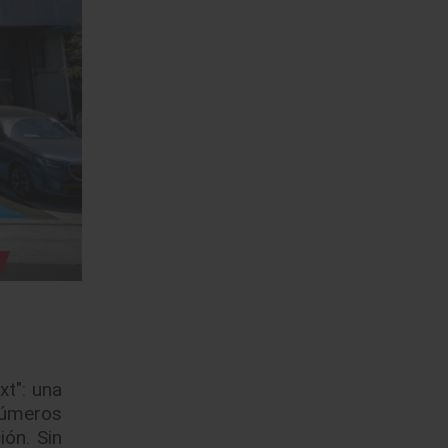
xt": una
 números
ión. Sin