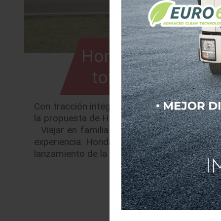
Honda Pilot 2026:
total y el espaci
Con tracción integral inteligente de serie, u
la propuesta de Honda evoluciona para enamor
Viajar en familia solía tratarse de mantener
experiencia. Honda de México lo entiende a 
lanzamiento de la nueva Honda Pilot 2026, 