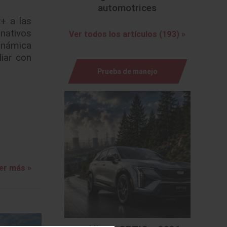
automotrices
+ a las
 nativos
Ver todos los artículos (193) »
dinámica
diar con
Prueba de manejo
er más »