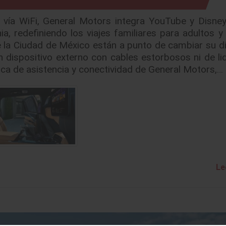
 vía WiFi, General Motors integra YouTube y Disney
a, redefiniendo los viajes familiares para adultos y
 de la Ciudad de México están a punto de cambiar su 
 dispositivo externo con cables estorbosos ni de li
ica de asistencia y conectividad de General Motors,…
Le