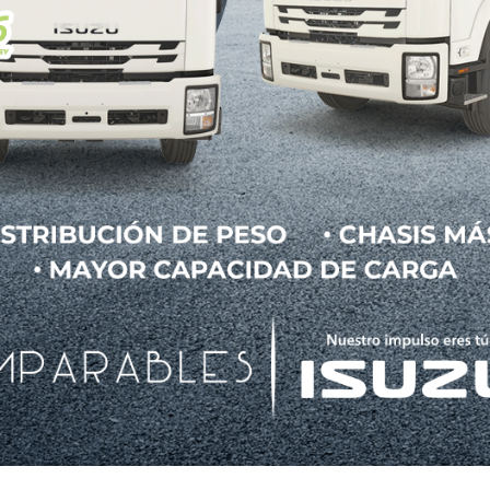
 Pantalla gigante, tracción
o que tu vida digital exige
n santuario tecnológico ultra ancho y el poder de su m
ar a los padres exigentes y a los jóvenes nativos di
 la paz en el asiento trasero. Hoy, se trata de comp
la perfección y revoluciona su propuesta de movilida
una…