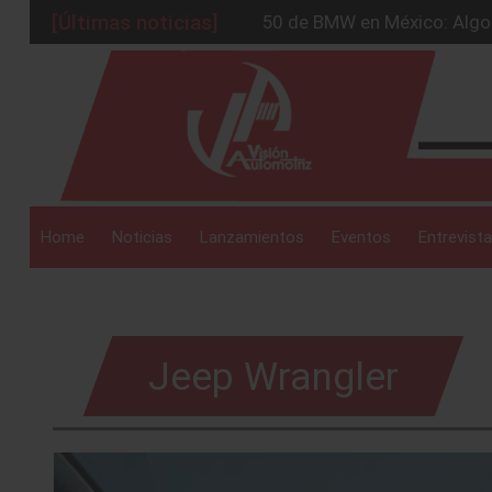
[Últimas noticias]
50 de BMW en México: Algo 
Stellantis acelera en México
_drop_down
El verde más atrevido regre
Adiós a los cables: OnStar 
Honda Pilot 2026: Pantalla g
_drop_down
Home
Noticias
Lanzamientos
Eventos
Entrevista
_drop_down
Jeep Wrangler