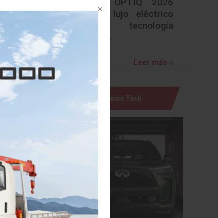
Cadillac OPTIQ 2026
redefine lujo eléctrico
con tecnología
avanzada.
Leer más »
Visión Tech