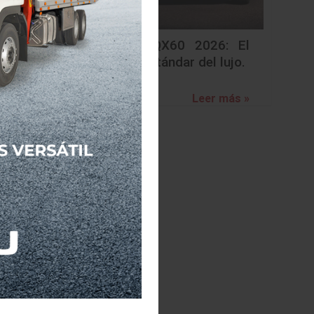
Infiniti QX60 2026: El
nuevo estándar del lujo.
Leer más »
otor V6,
gitales.
artir la
d con el