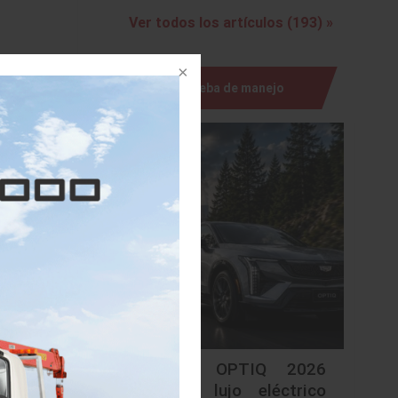
Ver todos los artículos (193) »
triales,
Prueba de manejo
reforzar
aruizawa
tas del
piración
rabilidad
a en una
Cadillac OPTIQ 2026
ción. En
redefine lujo eléctrico
 intensa