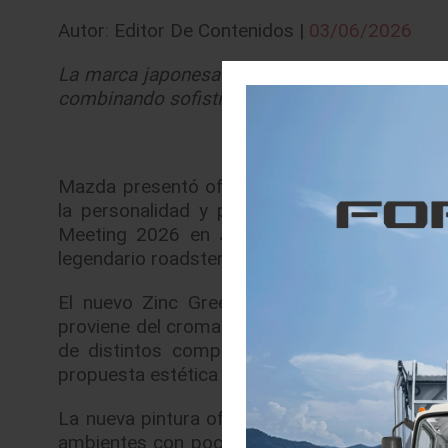
Autor: Editor De Contenidos |
03/06/2026
La marca japonesa presenta una nueva tonalid
combinando sofisticación, deportividad y una 
Mazda presentó oficialmente el nuevo color Z
la personalidad y presencia del icónico Ma
Meeting 2026 en Japón, uno de los evento
legendario roadster.
El nuevo Zinc Green Metallic destaca por c
proviene del cromato de zinc, un recubrimiento
de distintos componentes metálicos. Mazda
propuesta estética capaz de transmitir carácte
La nueva pintura ofrece distintas expresione
ambientes con poca luz proyecta una aparienc