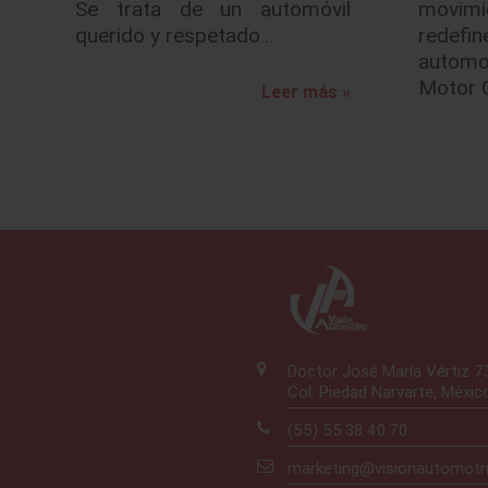
Se trata de un automóvil
movimi
querido y respetado…
redef
automo
Motor 
Leer más »
Doctor José María Vértiz 
Col. Piedad Narvarte, Méxic
(55) 55.38.40.70
marketing@visionautomotr