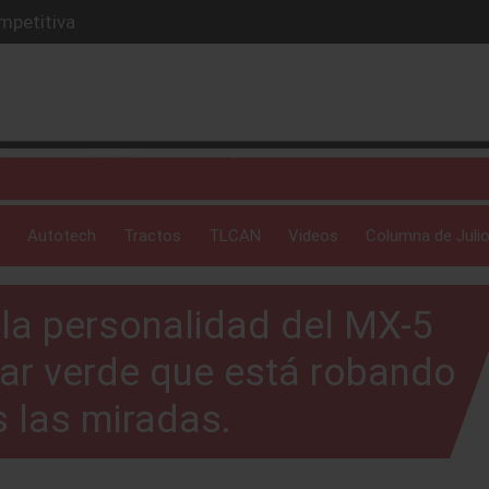
mpetitiva
nuevo estudio y Hummer
la revolución híbrida en México.
lidad del MX-5 con un espectacular verde que está robando
cnología sustituyó a los ojos
Autotech
Tractos
TLCAN
Videos
Columna de Julio
la personalidad del MX-5
ar verde que está robando
 las miradas.