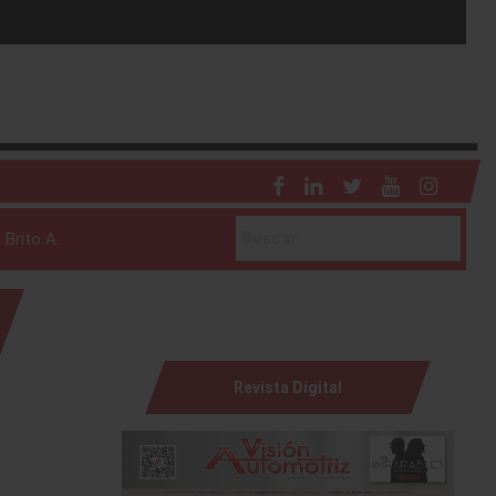
 todas las miradas.
 Brito A.
Revista Digital