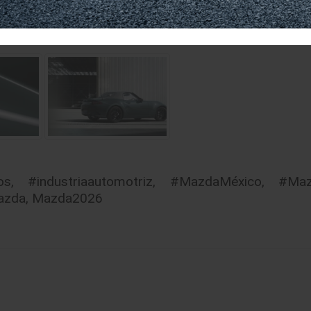
rtalecen la identidad de sus vehículos y generan una 
os
,
#industriaautomotriz
,
#MazdaMéxico
,
#Ma
azda
,
Mazda2026