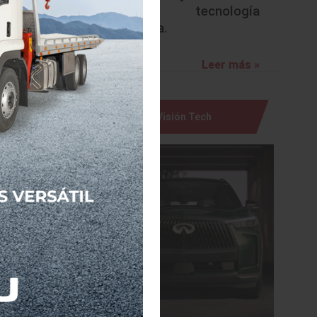
con tecnología
avanzada.
licas de
resencia
Leer más »
a marca.
Visión Tech
istintas
ta nueva
entre el
uecer la
paisajes
ro de la