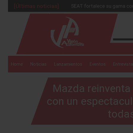
[Últimas noticias]
SEAT fortalece su gama co
GM imagina el futuro con 
_drop_down
JETOUR y SOUEAST aceleran 
Mazda reinventa la persona
Mazda CX-5 Signature: la te
_drop_down
Home
Noticias
Lanzamientos
Eventos
Entrevista
Mazda reinventa 
_drop_down
con un espectacul
todas