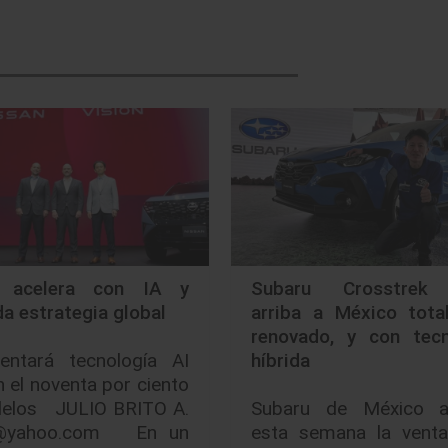
n acelera con IA y
Subaru Crosstrek
a estrategia global
arriba a México tota
renovado, y con tecn
entará tecnología AI
híbrida
n el noventa por ciento
elos JULIO BRITO A.
Subaru de México a
oa@yahoo.com En un
esta semana la venta