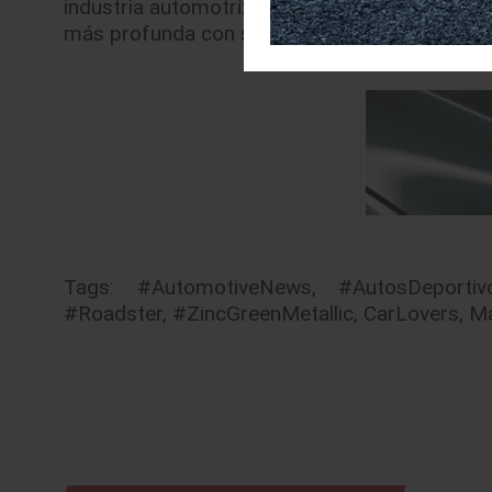
industria automotriz mediante detalles que fo
más profunda con sus usuarios.
Tags:
#AutomotiveNews
,
#AutosDeportiv
#Roadster
,
#ZincGreenMetallic
,
CarLovers
,
M