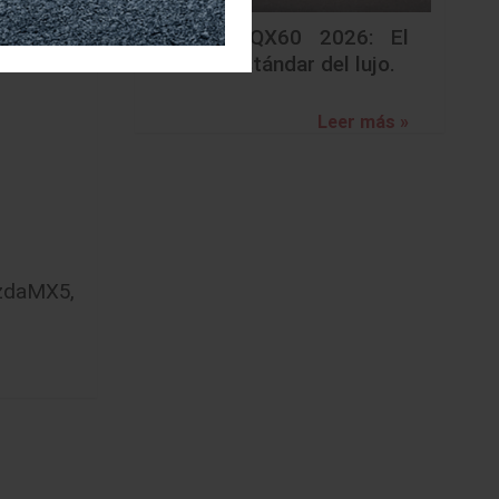
conexión
Infiniti QX60 2026: El
nuevo estándar del lujo.
Leer más »
zdaMX5
,