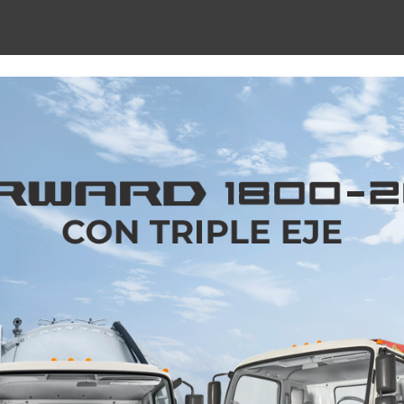
ad para el Mazda MX-5 inspirada en materiales indus
fuerte conexión con la naturaleza.
inc Green Metallic, una tonalidad desarrollada para 
zda MX-5. La presentación se realizó durante el K
s más importantes para la comunidad de entusias
ombinar robustez, elegancia y modernidad. Su ins
 industrial utilizado para mejorar la resistencia y du
 tomó esta referencia técnica para transformarl
r y sofisticación.
s visuales dependiendo de las condiciones de ilumina
ia sólida y poderosa, mientras que bajo iluminación