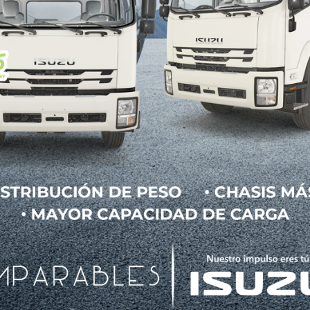
eas esculturales características del Mazda MX-5.
a formulación especial que incorpora partículas metá
s, generando una profundidad visual única y una p
bién responde a la demanda de los seguidores de l
des a lo largo de su historia, especialmente en d
ceptación entre clientes y coleccionistas. Ahora, es
ta generación del modelo.
ofía de diseño centrada en la conexión emocional 
ativa que combina innovación, diseño y exclusividad.
stacar en las calles y carreteras, sino también enriq
 capaz de adaptarse a diferentes escenarios, desde 
 cada trayecto en una experiencia visual única.
la apuesta de Mazda por seguir diferenciándose dent