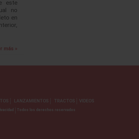
e este
ual no
eto en
terior,
r más »
NTOS
LANZAMIENTOS
TRACTOS
VIDEOS
ivacidad
Todos los derechos reservados