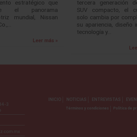
ento estratégico que
tercera generación d
ine el panorama
SUV compacto, el c
triz mundial, Nissan
solo cambia por compl
Co.,…
su apariencia, diseño in
tecnología y…
Leer más »
Lee
INICIO
NOTICIAS
ENTREVISTAS
EVE
734-3
Términos y condiciones
Política de pr
o
iz.com.mx