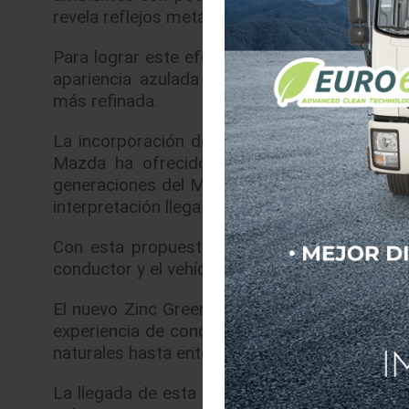
revela reflejos metálicos que resaltan las lín
Para lograr este efecto, Mazda desarrolló un
apariencia azulada cuidadosamente alineada
más refinada.
La incorporación de Zinc Green Metallic tam
Mazda ha ofrecido diversas tonalidades ver
generaciones del MX-5, obteniendo una gran a
interpretación llega por primera vez a la cuar
Con esta propuesta, Mazda reafirma su filos
conductor y el vehículo, ofreciendo una altern
El nuevo Zinc Green Metallic no solo busca de
experiencia de conducción mediante un color
naturales hasta entornos urbanos, convirtiendo
La llegada de esta nueva tonalidad confirma 