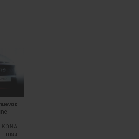
nuevos
ine
 KONA
r más