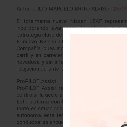
Autor: JULIO MARCELO BRITO ALVISO |
26/0
El totalmente nuevo Nissan LEAF representa
incorporando avanzadas tecnologías que lo 
estrategia clave de la marca para el futuro.
El nuevo Nissan LEAF es pionero en la ado
Compañía, pues incorpora innovaciones de ú
carril y en carretera – y e-Pedal – permite
novedosa y sin interrupciones, volviendo los
relajación durante la conducción.
ProPILOT Assist
ProPILOT Assist reduce las molestias ocasio
controlar la aceleración, el frenado y la direcc
Este sistema combina Dirección Asistida y Co
tanto en situaciones de tráfico pesado como 
autónoma, esta tecnología es un sistema de 
conductor se encuentren sobre el volante.