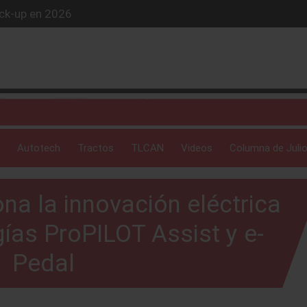
ick-up en 2026
iós exclusivo
ue evoluciona
 profunda: Peñafiel
Autotech
Tractos
TLCAN
Videos
Columna de Julio
na la innovación eléctrica
ías ProPILOT Assist y e-
Pedal