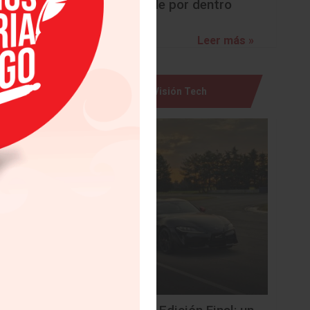
res y un
sorprende por dentro
 También
ncia del
Leer más »
a aquella
ad hasta
Visión Tech
ductor a
ico. Sin
T Assist
ue esta
 permite
n que se
s frenos
cción se
osición,
ón de e-