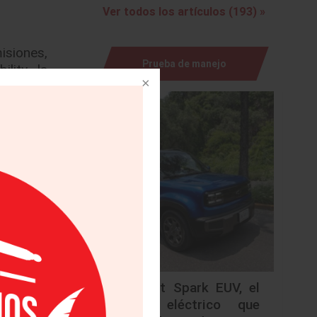
Ver todos los artículos (193) »
isiones,
Prueba de manejo
lity, la
ma de la
 un solo
talmente
tando la
 ayuda a
l.
utilizar
nducción
anos del
Chevrolet Spark EUV, el
urbano eléctrico que