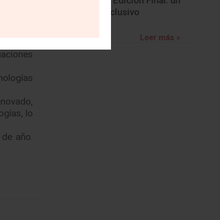
BMW Z4 Edición Final: un
adiós exclusivo
dal. Por
 a otro,
Leer más »
uaciones
nologías
enovado,
gías, lo
 de año.