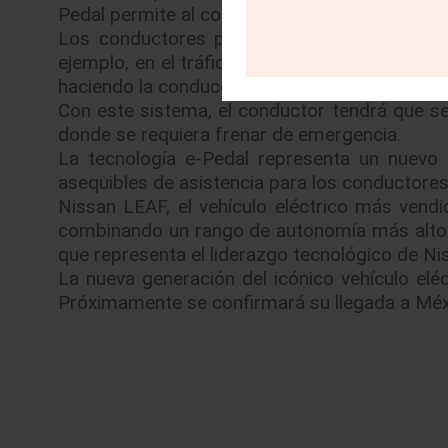
Pedal permite al conductor maximizar su plac
Los conductores pueden cubrir el 90 por ci
ejemplo, en el tráfico pesado será posible re
haciendo la conducción más simple y divertida
Con este sistema, el conductor tendrá que seg
donde se requiera frenar de emergencia.
La tecnología e-Pedal representa un nuevo
asequibles de asistencia para los conductores
Nissan LEAF, el vehículo eléctrico más ven
combinando un rango de autonomía más alto c
que representa el liderazgo tecnológico de Ni
La nueva generación del icónico vehículo elé
Próximamente se confirmará su llegada a Méx