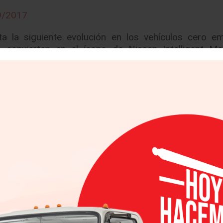
9/2017
 la siguiente evolución en los vehículos cero em
convierten en el ícono de Nissan Intelligent Mobi
pción de la primera fase de la conducción autóno
ltima generación como ProPILOT Assist – manejo en
 conducir y frenar con un solo pedal de manera to
 trayectos más fáciles, reduciendo el estrés y aumen
nadas por la conducción en tráfico pesado, ya que
ión durante la conducción en carretera, en un solo carri
ntrol de Crucero Inteligente, los cuales se pueden 
en tránsito fluido. Más que una característica de co
asistencia en la conducción que requiere que las m