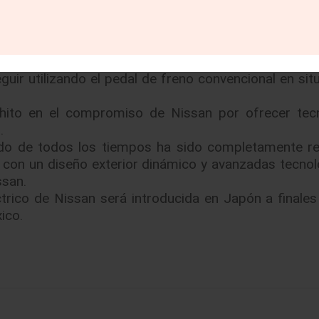
er de conducción en carretera.
ento de sus necesidades al volante gracias a e-Pe
ducir en gran medida el tener que cambiar de un pedal
.
uir utilizando el pedal de freno convencional en sit
 hito en el compromiso de Nissan por ofrecer tec
.
dido de todos los tiempos ha sido completamente r
on un diseño exterior dinámico y avanzadas tecnolo
ssan.
ctrico de Nissan será introducida en Japón a finales
ico.