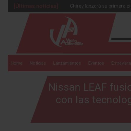
[Últimas noticias]
Chirey lanzará su primera p
BMW Z4 Edición Final: un ad
_drop_down
Ford Edge Híbrida: la SUV q
Mazda Santa Project crece
Será 2026, año de evolución
_drop_down
Home
Noticias
Lanzamientos
Eventos
Entrevista
Nissan LEAF fusio
_drop_down
con las tecnolog