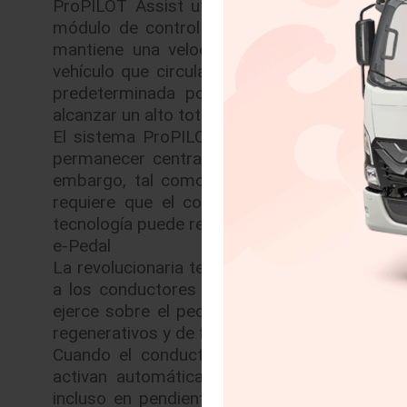
ProPILOT Assist utiliza una cámara al frente
módulo de control electrónico que ayudan a
mantiene una velocidad en el vehículo prees
vehículo que circula al frente, en caso de que
predeterminada por el conductor. También
alcanzar un alto total, y lo detiene cuando ex
El sistema ProPILOT Assist tiene la habilid
permanecer centrado en su carril, así como a
embargo, tal como sucede en los vehículos
requiere que el conductor permanezca inv
tecnología puede reducir la fatiga del usuario
e-Pedal
La revolucionaria tecnología e-Pedal de Niss
a los conductores arrancar, acelerar, desac
ejerce sobre el pedal del acelerador. Cuando
regenerativos y de fricción de forma automática
Cuando el conductor reduce la presión sobre
activan automáticamente, por lo que el veh
incluso en pendientes inclinadas, hasta que 