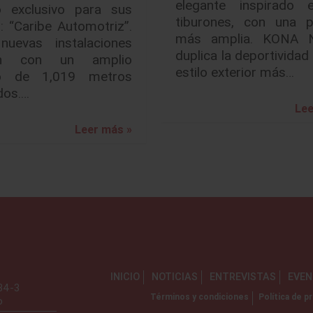
elegante inspirado 
o exclusivo para sus
tiburones, con una p
s: “Caribe Automotriz”.
más amplia. KONA 
nuevas instalaciones
duplica la deportividad
an con un amplio
estilo exterior más…
io de 1,019 metros
dos.…
Lee
Leer más »
INICIO
NOTICIAS
ENTREVISTAS
EVE
734-3
Términos y condiciones
Política de pr
o