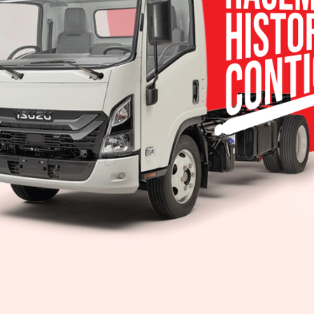
 del vehículo, al igual que un radar frontal, senso
l conductor a mantenerse en el centro del carril.
tablecida por el conductor, así como cierta dista
 la velocidad del vehículo alcance un nivel inferior 
 puede hacer que el vehículo reduzca su velocid
isten embotellamientos.
ad de rastrear carriles con curvas, ayudando al con
 ajustar el vehículo en diversas condiciones de tráf
 que no son autónomos en la actualidad, ProPILO
olucrado en la conducción en todo momento, aunq
 y aumentar el disfrute de la conducción.
an LEAF transforma la experiencia de manejo, ya que
elerar y detenerse simplemente ajustando la presió
 este último se libera completamente, se aplican lo
, con lo cual el vehículo hace un alto total.
 el acelerador, los frenos regenerativos y de fri
ículo se detiene gradualmente. Éste mantiene la p
el conductor vuelve a pisar el acelerador. La reacci