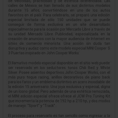
de velocidad, practicidad y de estética diferenciada. Las
calles de México se han llenado de sus distintos modelos
durante 15 años, convirtiéndose en uno de los autos
favoritos en el país. Para celebrarlo, se preparó una edición
especial limitada de sólo 150 unidades que se puede
conseguir de forma exclusiva en un site desarrollado
especialmente para la ocasión por Mercado Libre a través de
su unidad Mercado Libre Publicidad, especializada en la
creación de anuncios con la mayor audiencia de Internet en
sitios de comercio minorista. Una acción sin duda tan
disruptiva y audaz como este modelo especial MINI Cooper S
3 Puertas inspirado en John Cooper Works.
El llamativo modelo especial disponible en el sitio web puede
ser reservado en los seductores tonos Chili Red y White
Silver. Posee asientos deportivos John Cooper Works, con el
más puro toque racing, anillos decorativos de piano back
para los faros y un emblema distintivo en acero inoxidable de
la edición 15 aniversario. Una joya exclusiva y especial, digna
de un ícono global. Pero además de una estética remozada,
el MINI edición especial ofrece ofrece el JCW Pro Tuning Kit
que incrementa la potencia de 192 hp a 210 hp, y dos modos
de manejo: “Sport” y “Track”.
El proceso para reservarlo es tan sencillo como ingresar a la