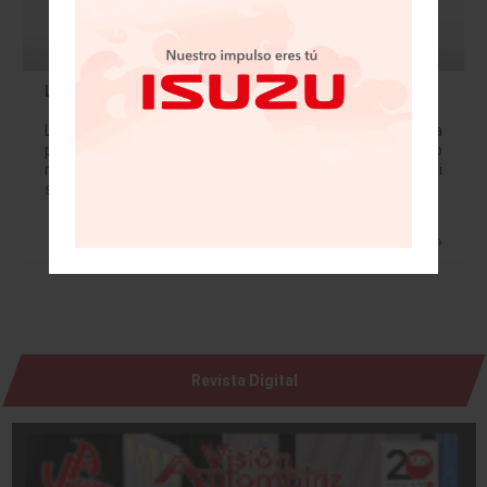
La diseñadora Francesca Sangalli se incorpora a SEAT
La diseñadora Francesca Sangalli se incorpora a SEAT, a
partir de este mismo mes de septiembre, como
responsable de Color&Trim Concept&Strategy. Sangalli
será un pilar importante para crear la estrategia…
Leer más »
Revista Digital