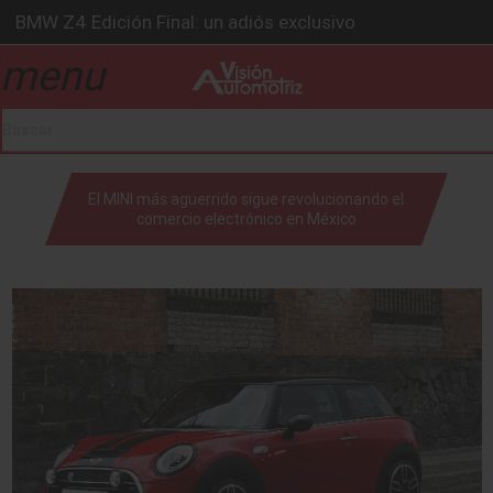
BMW Z4 Edición Final: un adiós exclusivo
Ford Edge Híbrida: la SUV que evoluciona
menu
drop_down
Ventas se estabilizan: INEGI
Será 2026, año de evolución profunda: Peñafiel
Chirey lanzará su primera pick-up en 2026
drop_down
El MINI más aguerrido sigue revolucionando el
comercio electrónico en México
drop_down