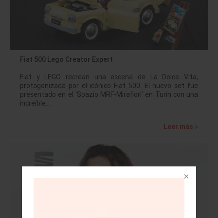
Fiat 500 Lego Creator Expert
Fiat y LEGO recrean una escena de La Dolce Vita,
protagonizada por el icónico Fiat 500. El nuevo set fue
presentado en el ‘Spazio MRF-Mirafiori’ en Turín con una
increíble…
Leer más »