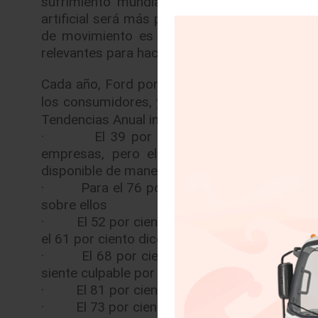
sufrimiento mundial, la creciente brecha en
artificial será más perjudicial que beneficios
de movimiento es el motor del progreso hum
relevantes para hacer que la vida de las perso
Cada año, Ford pone particular atención en 
los consumidores, y cómo deben responder 
Tendencias Anual incluyen:
· El 39 por ciento de adultos asegura qu
empresas, pero el 60 por ciento dice sent
disponible de manera pública
· Para el 76 por ciento de los adultos le r
sobre ellos
· El 52 por ciento de los adultos cree que la 
el 61 por ciento dice tener esperanzas sobre 
· El 68 por ciento de adultos se siente ab
siente culpable por no hacer más por contribu
· El 81 por ciento de adultos asegura sentir
· El 73 por ciento de adultos afirma que de