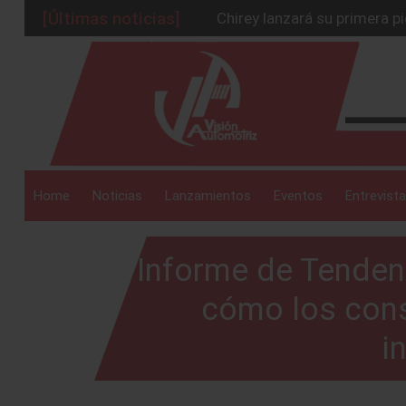
Chirey lanzará su primera p
[Últimas noticias]
BMW Z4 Edición Final: un ad
_drop_down
Ford Edge Híbrida: la SUV q
Mazda Santa Project crece
Será 2026, año de evolución
_drop_down
Home
Noticias
Lanzamientos
Eventos
Entrevista
Informe de Tenden
_drop_down
cómo los con
i