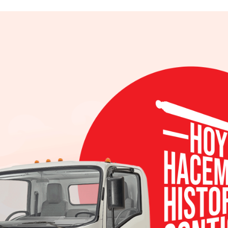
tre pobres y ricos y la preocupación de que la inte
a, Ford sigue comprometida con la creencia de que la 
ano y, por ello, está diseñando tecnologías soste
nas sea mejor.
las tendencias globales para entender cómo están c
las empresas. Los puntos destacados del Sexto In
e no le importa compartir su información perso
irse contrariado por la cantidad de información 
esulta inquietante pensar lo mucho que saben las 
inteligencia artificial será más dañina que beneficio
el futuro de los vehículos autónomos
rumado por cómo es el mundo actual, y el 51 por c
ir a que el mundo sea un lugar mejor
se preocupado por la creciente brecha entre ricos 
bería cuidar mejor su bienestar emocional