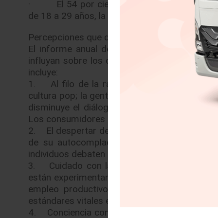
· El 54 por ciento de adultos asegura sent
de 18 a 29 años, la cifra alcanza el 65 por cie
Percepciones que dan forma al futuro
El informe anual de Ford sirve como un ma
influyan sobre los consumidores y marcas a 
incluye:
1. Al filo de la razón: La inestabilidad glob
cultura pop; la gente responde a estos camb
disminuye el diálogo abierto y la sensación 
Los consumidores están ávidos de maneras orig
2. El despertar del activismo: Gracias a la c
de su autocomplacencia. La sabiduría y la
individuos debaten el cambio necesario.
3. Cuidado con la brecha: El foco mundial 
están experimentando con nuevos modos de me
empleo productivo, reducir las brechas sal
estándares vitales e infraestructuras básicas.
4. Conciencia compasiva: Con el ciclo omnip