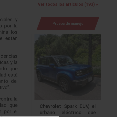
Ver todos los artículos (193) »
iales y
Prueba de manejo
s por la
ina los
e están
ndencias
cas y la
endo que
dad está
nto del
ivo”.
ontra la
idad que
Chevrolet Spark EUV, el
s por el
urbano eléctrico que