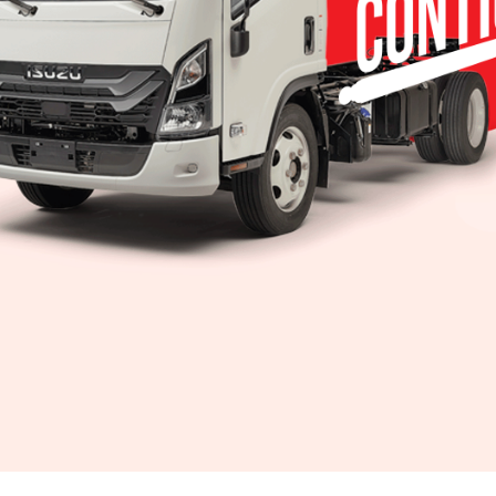
irse más estresado que el año pasado. Entre las 
nto
peo para entender cómo se espera que ciertas te
partir de 2018. La recopilación de 10 tendencias p
al es evidente en todos los sectores, desde la polít
ios de manera polarizada. Conforme aumentan los e
de sentirse superado por los acontecimientos se inte
inales de afrontar y adaptarse a la situación.
ultura de la polarización, se está sacando a los cons
s expectativas convencionales se derrumban conf
está puesto en la desigualdad. Activistas y empre
jorar el acceso a una educación de calidad, increm
ariales y facilitar a todo el mundo un acceso ase
resente de noticias en el que vivimos, estamos más 