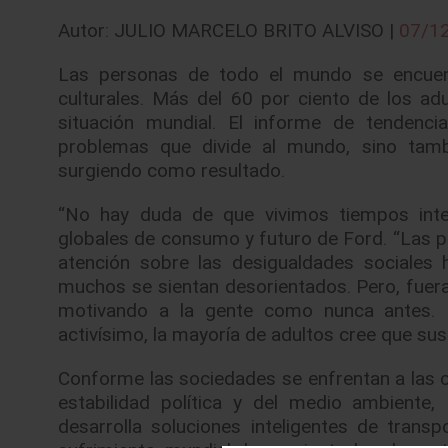
Autor: JULIO MARCELO BRITO ALVISO |
07/1
Las personas de todo el mundo se encuent
culturales. Más del 60 por ciento de los a
situación mundial. El informe de tendenc
problemas que divide al mundo, sino tamb
surgiendo como resultado.
“No hay duda de que vivimos tiempos inter
globales de consumo y futuro de Ford. “Las pri
atención sobre las desigualdades sociales
muchos se sientan desorientados. Pero, fuera 
motivando a la gente como nunca antes. D
activísimo, la mayoría de adultos cree que sus 
Conforme las sociedades se enfrentan a las c
estabilidad política y del medio ambient
desarrolla soluciones inteligentes de trans