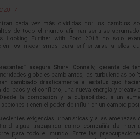
2/2017
ran cada vez más divididas por los cambios soc
dultos de todo el mundo afirman sentirse abrumado
ias Looking Further with Ford 2018 no solo exam
ién los mecanismos para enfrentarse a ellos qu
esantes” asegura Sheryl Connelly, gerente de te
oridades globales cambiantes, las turbulencias políti
 han cambiado drásticamente el estatus quo haci
del caos y el conflicto, una nueva energía y creativi
esde la compasión y la culpabilidad, a un aume
acciones tienen el poder de influir en un cambio posit
recientes exigencias urbanísticas y a las amenazas c
e, Ford sigue trabajando como compañía de movil
porte para todo el mundo. Entre las preocupacione