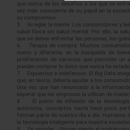
que nunca de los desafíos a los que se enfr
vez más consciente de su papel en la soci
su compromiso.
5. Arreglar la mente: Los consumidores y las
salud física sin salud mental. Por ello, la sa
que se deben enfrentar las personas, los gobi
6. Terapia de compra: Muchos consumidore
nuevo y diferente, en la búsqueda de biene
proliferación de servicios que permiten un
pueden comprar lo único que nunca ha estado 
7. Expuestos e indefensos: El Big Data aseg
que, en teoría, debería ayudar a los consumido
Una vez que han renunciado a la informació
esperar que las empresas la utilicen de maner
8. El punto de inflexión de la tecnología: La
autónoma, conceptos hasta hace poco pertene
forman parte de nuestro día a día. Humanos d
la tecnología inteligente para nuestra sociedad
9. En singular: ¿Siguen siendo el matrimonio 