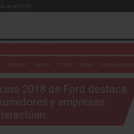
ick-up en 2026
iós exclusivo
ue evoluciona
 profunda: Peñafiel
Autotech
Tractos
TLCAN
Videos
Columna de Julio
cias 2018 de Ford destaca
sumidores y empresas
nteractúan