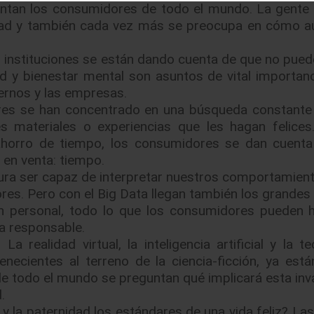
entan los consumidores de todo el mundo. La gente
edad y también cada vez más se preocupa en cómo 
 instituciones se están dando cuenta de que no pued
lud y bienestar mental son asuntos de vital importanc
ernos y las empresas.
s se han concentrado en una búsqueda constante 
s materiales o experiencias que les hagan felices
 ahorro de tiempo, los consumidores se dan cuent
en venta: tiempo.
ura ser capaz de interpretar nuestros comportamient
res. Pero con el Big Data llegan también los grandes 
n personal, todo lo que los consumidores pueden 
a responsable.
 realidad virtual, la inteligencia artificial y la te
cientes al terreno de la ciencia-ficción, ya está
e todo el mundo se preguntan qué implicará esta inv
.
y la paternidad los estándares de una vida feliz? Las