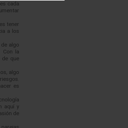
 es cada
aumentar
es tener
ia a los
de algo
. Con la
a de que
os, algo
riesgos.
hacer es
cnología
n aquí y
asión de
 parejas