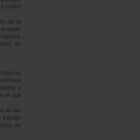
y ciclos
to de la
ue sigan
ansporte,
mento de
 mejores
luciones
nibles y
n el que
s en las
 trabajo
ones de