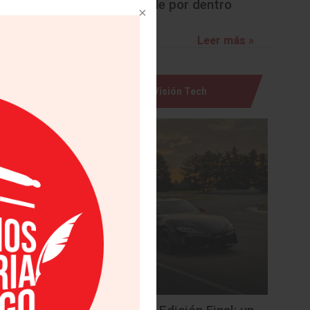
ligencia
sorprende por dentro
libertad
nibles y
Leer más »
ambiando
Visión Tech
forme de
nal con
personal
empresas
sa, pero
iento se
y pobres