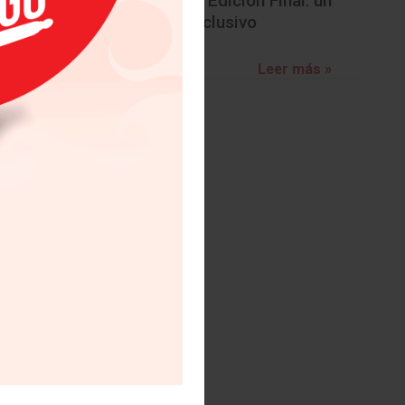
BMW Z4 Edición Final: un
personas
adiós exclusivo
Leer más »
ndencias
ara 2018
ica a la
xtremos,
nsifica.
umidores
orme los
ndedores
entar el
quible a
al tanto